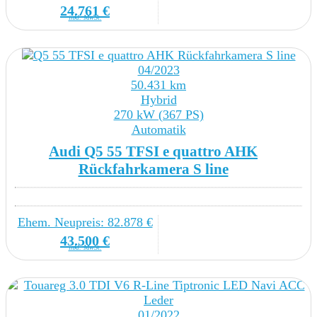
Dreip.Automatikgurte vo.m.Gurtstraffer ohne
24.761 €
inkl. MwSt.
Höheneinstellung
Dreipunkt-Automatikgurt für mittleren Fondsitz
04/2023
Einstiegleisten in den Türausschnitten
50.431 km
Hybrid
(beleuchtet)
270 kW (367 PS)
Automatik
Entriegelung Hintersitz Standard
Audi Q5 55 TFSI e quattro AHK
Rückfahrkamera S line
Formteilhimmel ungeteilt
Gepäcktaschen an Rückenlehnen
Ehem. Neupreis: 82.878 €
Höheneinstellungmanuellfür Vordersitze
43.500 €
inkl. MwSt.
Kabel für Wechselstrom-Ladestation (16 A)
(Mode 3)
01/2022
Kopfstützen hinten (3 Stück)