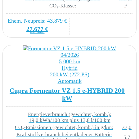
Stabilisator hinten
CO₂-Klasse:
F
Stabilisator vorn
Ehem. Neupreis: 43.879 €
27.677 €
Vier-Lenkerachse
inkl. MwSt.
Adaptive Fahrwerksregelung mit
kontinuierlicher Bedienung
04/2026
5.000 km
Hybrid
E-Motor (Hybrid) Systemleistung 150KW
200 kW (272 PS)
Aggr.0EC.A / 0EK.A
Automatik
Cupra Formentor VZ 1.5 e-HYBRID 200
Einbau Differenzierung für GetriebeDQ400
kW
Verbau der Startbatterie hinten - ohne zweite
Batterie
Energieverbrauch (gewichtet, komb.):
19,0 kWh/100 km plus 13,8 l/100 km
CO₂-Emissionen (gewichtet, komb.) in g/km:
37,0
Kraftstoffverbrauch bei entladener Batterie
AUDIO & KOMMUNIKATION
5,7