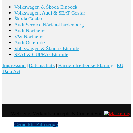
Volkswagen & Škoda Einbeck
Reifen 245/45 R18 96W Super-
Volkswagen, Audi & SEAT Goslar
Rollwiderstandsoptimiert - Generation 2
Škoda Goslar
Audi Service Nörten-Hardenberg
(Polymerbeschichtung)
Audi Northeim
VW Northeim
Reifen ohne Festlegung der Reifenmarke
Audi Osterode
Volkswagen & Škoda Osterode
Reifendruckkontrolle
SEAT & CUPRA Osterode
Impressum
|
Datenschutz
|
Barrierefreiheitserklärung
|
EU
Data Act
TECHNIK & SICHERHEIT
Airbag FS und BFS - Knieairbag auf FS und BFS
- mit BFS-Deaktivierung
Aussen-Sound - Soundbox ohne Deaktivierung
Webseite, Verkaufskonzepte & Content von
(Ausführung 1)
Gemerkte Fahrzeuge
Diebstahlalarmanlage - Innenraumüber-