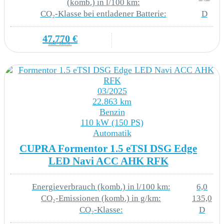
(komb.) in l/100 km:
CO₂-Klasse bei entladener Batterie:
D
Extern - USB Typ-C Datenbuchse(n) und
Ladebuchse(n)
47.770 €
inkl. MwSt.
Navigationssystem
Digitaler Radioempfang
03/2025
Komforttelefonie: Wireless Charging (fast
22.863 km
Benzin
charge) ohne Aussenantennenanbindung
110 kW (150 PS)
Automatik
Lautsprecher - vorn und hinten
CUPRA Formentor 1.5 eTSI DSG Edge
Navigationssystem (Baseline)
LED Navi ACC AHK RFK
Optionsinfotainment (MIB3 MP) Ausf.2
Energieverbrauch (komb.) in l/100 km:
6,0
CO₂-Emissionen (komb.) in g/km:
135,0
Privater Notruf
CO₂-Klasse:
D