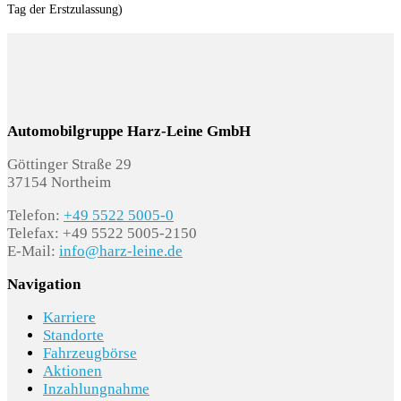
Matrix-Beam hochauflösend plus digitale
Tag der Erstzulassung)
Projektion
Nebelscheinwerfer
Nebelschlussleuchte
Automobilgruppe Harz-Leine GmbH
Tagesfahrlicht mit Assistenzfahrlicht u.Coming-
Göttinger Straße 29
u. Leaving-home Funktion automatisch
37154 Northeim
Telefon:
+49 5522 5005-0
LED-SBBR-Leuchte - Fahrtrichtungsanzeiger
Telefax: +49 5522 5005-2150
animiert
E-Mail:
info@harz-leine.de
Projektionsleuchte (Spiegel)
Navigation
Karriere
Standorte
RÄDER
Fahrzeugbörse
Aktionen
Leichtmetallräder 8J x 18
Inzahlungnahme