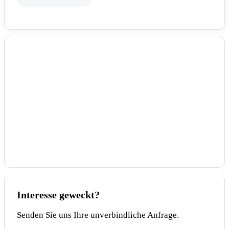
WEITERES
Geschwindigkeitsbegrenzungsanlage
Nebelscheinwerfer
Nichtraucher Fahrzeug
Reifen-sommerreifen
Sportpaket
plugin hybrid
LICHT & SICHT
Led-Scheinwerfer
Led-Tagfahrlicht
Lichtsensor
Regensensor
Tagfahrlicht
blendfreies fernlicht (matrix)
Interesse geweckt?
Senden Sie uns Ihre unverbindliche Anfrage.