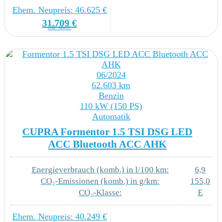
Regionscode ECE für Radio
Ehem. Neupreis: 46.625 €
31.709 €
inkl. MwSt.
INTERIEUR
Ambientelicht Ausführung 2
06/2024
Angehobener Ladeboden hinten
62.603 km
Benzin
Climatronic ( 3-Zonen ) mit Klimabedienteil
110 kW (150 PS)
Automatik
hinten
CUPRA Formentor 1.5 TSI DSG LED
Dekor-Einlagen
ACC Bluetooth ACC AHK
Dekor-Einlagen für Konsole
Energieverbrauch (komb.) in l/100 km:
6,9
CO₂-Emissionen (komb.) in g/km:
155,0
Dreip.Automatikgurte hinten aussen mit ECE-
CO₂-Klasse:
E
Label
Ehem. Neupreis: 40.249 €