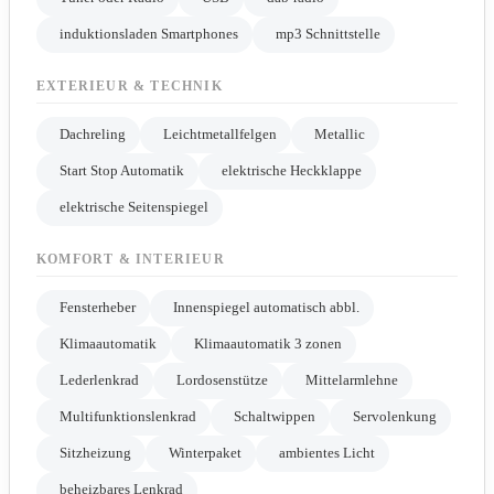
induktionsladen Smartphones
mp3 Schnittstelle
EXTERIEUR & TECHNIK
Dachreling
Leichtmetallfelgen
Metallic
Start Stop Automatik
elektrische Heckklappe
elektrische Seitenspiegel
KOMFORT & INTERIEUR
Fensterheber
Innenspiegel automatisch abbl.
Klimaautomatik
Klimaautomatik 3 zonen
Lederlenkrad
Lordosenstütze
Mittelarmlehne
Multifunktionslenkrad
Schaltwippen
Servolenkung
Sitzheizung
Winterpaket
ambientes Licht
beheizbares Lenkrad