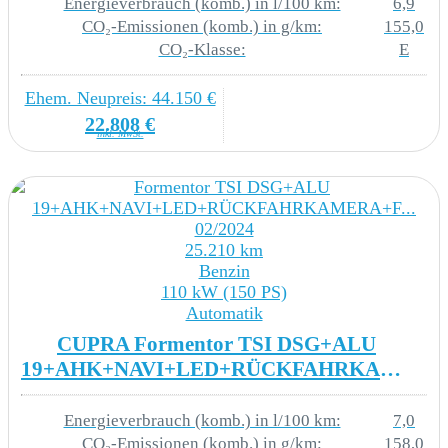
Energieverbrauch (komb.) in l/100 km:
6,9
CO₂-Emissionen (komb.) in g/km:
155,0
CO₂-Klasse:
E
MOTOR GETRIEBE & FAHRWERK
Ehem. Neupreis: 44.150 €
6-Gang-Automatikgetriebe A6
22.808 €
inkl. MwSt.
Abgaskonzept - WLTP3 M1 - N1-I//EU6EB
Dynamiklenkung
02/2024
Dämpfung hinten
25.210 km
Benzin
Dämpfung vorn
110 kW (150 PS)
Automatik
Frontantrieb
CUPRA Formentor TSI DSG+ALU
19+AHK+NAVI+LED+RÜCKFAHRKAMERA+F...
Hybrid-Antriebssystem PHEV
Intelligent Drive DQ (Automatikgetriebe)
Energieverbrauch (komb.) in l/100 km:
7,0
CO₂-Emissionen (komb.) in g/km:
158,0