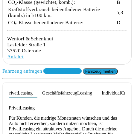
CO₂-Klasse (gewichtet, komb.):
B
Kraftstoffverbrauch bei entladener Batterie
5,3
(komb.) in l/100 km:
CO₂-Klasse bei entladener Batterie:
D
Wentorf & Schenkhut
Lasfelder Straße 1
37520 Osterode
Anfahrt
Fahrzeug anfragen
Fahrzeug drucken
Fahrzeug merken
PrivatLeasing
GeschäftsfahrzeugLeasing
IndividualCredit
Product parameters changed
PrivatLeasing
Für Kunden, die niedrige Monatsraten wünschen und das
Auto nicht erwerben, sondern nutzen möchten, ist
PrivatLeasing ein attraktives Angebot. Durch die niedrige