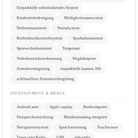
Einparkhilfe selbstlenkendes System
Kindersitzbefestigung
Müdigkeitswarnsystem
Notbremsassistent
Notrufsystem
Reifendruckkontrollsystem
Spurhalteassistent
Spurwechselassistent
Tempomat
Verkehrszeichenerkennung
Wegfahrsperre
Zentralverriegelung
einparkhilfe kamera 360
schlüssellose Zentralsverriegelung
INFOTAINMENT & MEDIA
Android auto
Apple carplay
Bordcomputer
Freisprecheinrichtung
Musikstreaming integriert
Navigationssystem
Sprachsteuerung
Touchscreen
Tuner oder Radio
USB
dab-radio