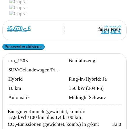
45.670,- €
oder monatlich
fairer Preis
364,00 €
MwSt ausweisbar
Preiswecker aktivieren
cro_1503
Neufahrzeug
SUV/Geländewagen/Pickup
Hybrid
Plug-in-Hybrid: Ja
10 km
150 kW (204 PS)
Automatik
Midnight Schwarz
Energieverbrauch (gewichtet, komb.):
17,9 kWh/100 km plus 1,4 l/100 km
CO₂-Emissionen (gewichtet, komb.) in g/km:
32,0