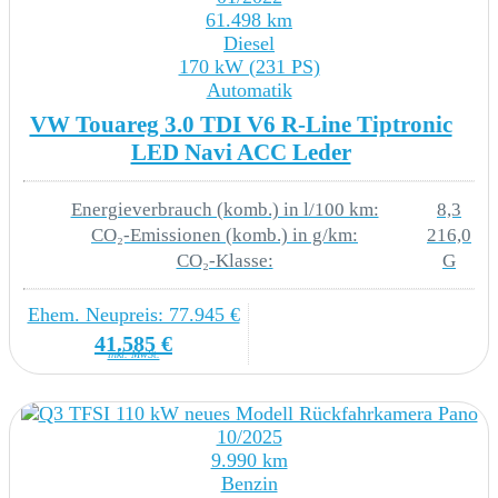
61.498 km
Diesel
Lendenwirbelstütze - manuell einstellbar in
170 kW (231 PS)
Vordersitzlehnen
Automatik
VW Touareg 3.0 TDI V6 R-Line Tiptronic
Mittelarmlehne vorn
LED Navi ACC Leder
Modul Boden hinten Ausführung 1
Energieverbrauch (komb.) in l/100 km:
8,3
Normalsitze vorn
CO₂-Emissionen (komb.) in g/km:
216,0
CO₂-Klasse:
G
Rücksitzbank ungeteilt - Lehne geteilt umlegbar
mit Mittelarmlehne
Ehem. Neupreis: 77.945 €
41.585 €
inkl. MwSt.
SEAT - S.A. - Martorell
Sicherheitsinnenspiegel automatisch
10/2025
abblendbar
9.990 km
Benzin
Sitzbezüge in Stoff