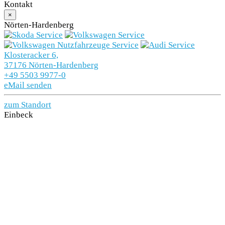
Kontakt
wachungBack-up-Horn und Abschleppschutz
×
Nörten-Hardenberg
Differenzialsperre ( XDS ) Dynamische
Traktions Hilfe
Klosteracker 6,
37176 Nörten-Hardenberg
Erweitertem Sicherheitssystem (PreCrash)
+49 5503 9977-0
eMail senden
Feststellbremse
zum Standort
Kindersitzverankerung für Kindersitzsystem I-
Einbeck
Size - 2 x top tether und Kindersitzverankerung
vorn BF-Seite
Kopfstützen vorn
Leuchtweitenregulierungautom.dynamisch
(reguliert sich im Fahrbetrieb)
Scheibenwischer-Intervallschaltung mit