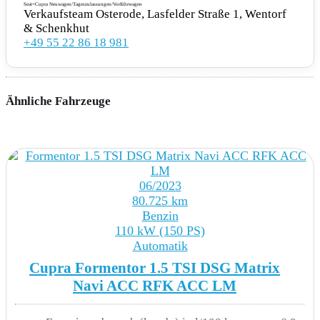
Seat+Cupra Neuwagen/Tageszulassungen/Vorführwagen
Verkaufsteam Osterode, Lasfelder Straße 1, Wentorf
& Schenkhut
Geschwindigkeitsbegrenzungsanlage
+49 55 22 86 18 981
Kreuzungsassistent
Multifunktionskamera
Ähnliche Fahrzeuge
Parklenkassistent IPA (Intelligent Park Assist)
Prädiktiven Speedlimiter (pLIM)
06/2023
Sprachsteuerung
80.725 km
Benzin
Spurhalteassistent plus Emergency Assist und
110 kW (150 PS)
Stauassistent
Automatik
Cupra Formentor 1.5 TSI DSG Matrix
Verkehrszeichenerkennung
Navi ACC RFK ACC LM
Ausweichunterstützung mit Abbiegeassistent