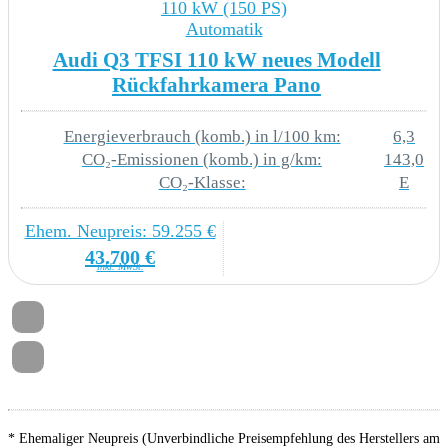
110 kW (150 PS)
Automatik
Sitzheizung für Vordersitze getrennt regelbar
Audi Q3 TFSI 110 kW neues Modell
Rückfahrkamera Pano
Standard-Klimazonen
Supersportlenkrad mit Tiptronic - beheizbar
Energieverbrauch (komb.) in l/100 km:
6,3
CO₂-Emissionen (komb.) in g/km:
143,0
Zierleisten schwarz
CO₂-Klasse:
E
2 Leseleuchten vorn2 hinten
Ehem. Neupreis: 59.255 €
43.700 €
Gepäckraumauskleidung mit Staufächern
inkl. MwSt.
LICHT & SICHT
LED- Hauptscheinwerfer mit variabler
Lichtverteilung
* Ehemaliger Neupreis (Unverbindliche Preisempfehlung des Herstellers am