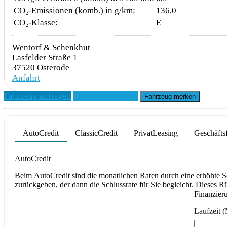
CO₂-Emissionen (komb.) in g/km:
136,0
CO₂-Klasse:
E
Wentorf & Schenkhut
Lasfelder Straße 1
37520 Osterode
Anfahrt
Fahrzeug anfragen
Fahrzeug drucken
Fahrzeug merken
AutoCredit
ClassicCredit
PrivatLeasing
Geschäfts
Product parameters changed
AutoCredit
Beim AutoCredit sind die monatlichen Raten durch eine erhöhte 
zurückgeben, der dann die Schlussrate für Sie begleicht. Dieses R
Finanzier
Laufzeit
(