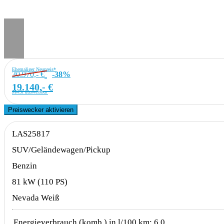
Ehemaliger Neupreis*
30.970,- €
-38%
19.140,- €
MwSt ausweisbar
Preiswecker aktivieren
LAS25817
SUV/Geländewagen/Pickup
Benzin
81 kW (110 PS)
Nevada Weiß
Energieverbrauch (komb.) in l/100 km:
6,0