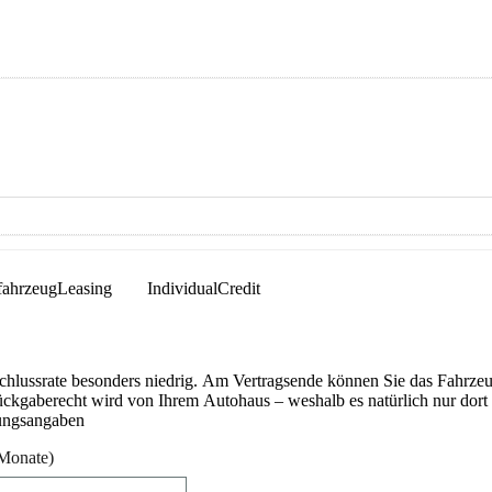
fahrzeugLeasing
IndividualCredit
Schlussrate besonders niedrig. Am Vertragsende können Sie das Fahrze
ückgaberecht wird von Ihrem Autohaus – weshalb es natürlich nur dort g
ungsangaben
Monate)