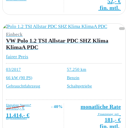
52,- €
fin. mtl.
Einbeck
VW Polo 1.2 TSI Allstar PDC SHZ Klima
KlimaA PDC
fairer Preis
03/2017
57.250 km
66 kW (90 PS)
Benzin
Gebrauchtfahrzeug
Schaltgetriebe
Ehemaliger Neupreis*
monatliche Rate
- 40%
19.165,- €
11.414,- €
Finanzierung: mtl.
Differenzbesteuert
181,- €
fin. mtl.