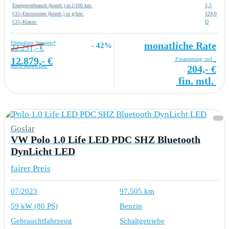
Energieverbrauch (komb.) in l/100 km:
5,5
CO₂-Emissionen (komb.) in g/km:
124,0
CO₂-Klasse:
D
Ehemaliger Neupreis*
monatliche Rate
- 42%
22.231,- €
12.879,- €
Finanzierung: mtl.
MwSt ausweisbar
204,- €
fin. mtl.
Goslar
VW Polo 1.0 Life LED PDC SHZ Bluetooth
DynLicht LED
fairer Preis
07/2023
97.505 km
59 kW (80 PS)
Benzin
Gebrauchtfahrzeug
Schaltgetriebe