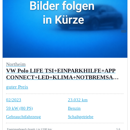
Northeim
VW Polo LIFE TSI+EINPARKHILFE+APP
CONNECT+LED+KLIMA+NOTBREMSASSISTENT+USB
guter Preis
02/2023
23.032 km
59 kW (80 PS)
Benzin
Gebrauchtfahrzeug
Schaltgetriebe
Energieverbrauch (komb.) in l/100 km:
5,6