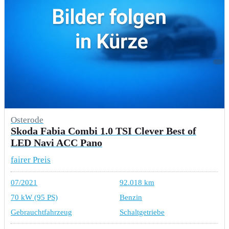
Osterode
Skoda Fabia Combi 1.0 TSI Clever Best of
LED Navi ACC Pano
fairer Preis
07/2021
92.018 km
70 kW (95 PS)
Benzin
Gebrauchtfahrzeug
Schaltgetriebe