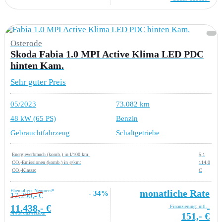
Osterode
Skoda Fabia 1.0 MPI Active Klima LED PDC
hinten Kam.
Sehr guter Preis
05/2023
73.082 km
48 kW (65 PS)
Benzin
Gebrauchtfahrzeug
Schaltgetriebe
Energieverbrauch (komb.) in l/100 km:
5,1
CO₂-Emissionen (komb.) in g/km:
114,0
CO₂-Klasse:
C
Ehemaliger Neupreis*
monatliche Rate
- 34%
17.290,- €
11.438,- €
Finanzierung: mtl.
MwSt ausweisbar
151,- €