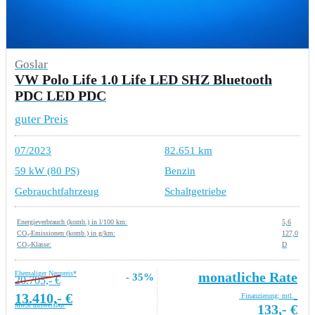
Goslar
VW Polo Life 1.0 Life LED SHZ Bluetooth
PDC LED PDC
guter Preis
07/2023
82.651 km
59 kW (80 PS)
Benzin
Gebrauchtfahrzeug
Schaltgetriebe
Energieverbrauch (komb.) in l/100 km:
5,6
CO₂-Emissionen (komb.) in g/km:
127,0
CO₂-Klasse:
D
Ehemaliger Neupreis*
monatliche Rate
- 35%
20.705,- €
13.410,- €
Finanzierung: mtl.
MwSt ausweisbar
133,- €