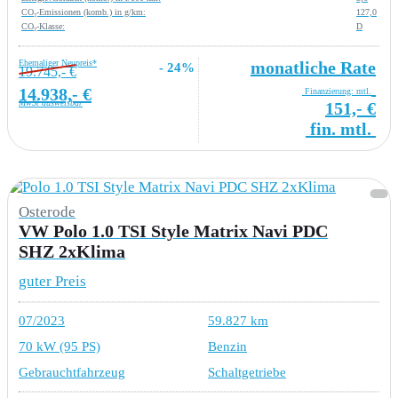
CO₂-Emissionen (komb.) in g/km:
127,0
CO₂-Klasse:
D
Ehemaliger Neupreis*
monatliche Rate
- 24%
19.745,- €
14.938,- €
Finanzierung: mtl.
MwSt ausweisbar
151,- €
fin. mtl.
Osterode
VW Polo 1.0 TSI Style Matrix Navi PDC
SHZ 2xKlima
guter Preis
07/2023
59.827 km
70 kW (95 PS)
Benzin
Gebrauchtfahrzeug
Schaltgetriebe