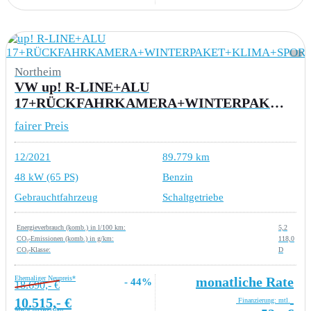
Northeim
VW up! R-LINE+ALU
17+RÜCKFAHRKAMERA+WINTERPAKET+KLIMA+SPORTFAHRWERK+EINPARKHILF
fairer Preis
12/2021
89.779 km
48 kW (65 PS)
Benzin
Gebrauchtfahrzeug
Schaltgetriebe
Energieverbrauch (komb.) in l/100 km:
5,2
CO₂-Emissionen (komb.) in g/km:
118,0
CO₂-Klasse:
D
Ehemaliger Neupreis*
monatliche Rate
- 44%
18.690,- €
10.515,- €
Finanzierung: mtl.
MwSt ausweisbar