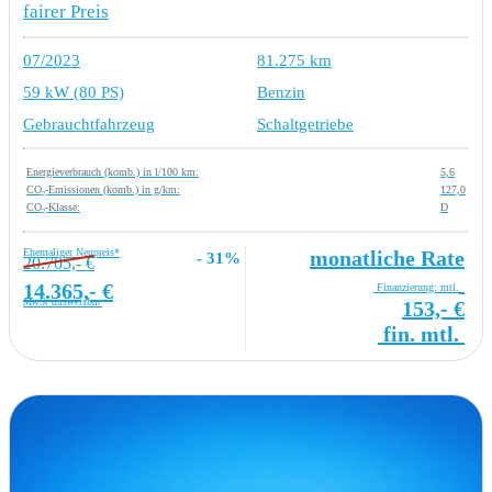
fairer Preis
07/2023
81.275 km
59 kW (80 PS)
Benzin
Gebrauchtfahrzeug
Schaltgetriebe
Energieverbrauch (komb.) in l/100 km:
5,6
CO₂-Emissionen (komb.) in g/km:
127,0
CO₂-Klasse:
D
Ehemaliger Neupreis*
monatliche Rate
- 31%
20.705,- €
14.365,- €
Finanzierung: mtl.
MwSt ausweisbar
153,- €
fin. mtl.