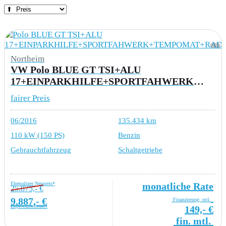
Northeim
VW Polo BLUE GT TSI+ALU
17+EINPARKHILFE+SPORTFAHWERK+TEMPOMAT+RADIO+SPORTSITZE
fairer Preis
06/2016
135.434 km
110 kW (150 PS)
Benzin
Gebrauchtfahrzeug
Schaltgetriebe
Ehemaliger Neupreis*
monatliche Rate
25.875,- €
9.887,- €
Finanzierung: mtl.
Differenzbesteuert
149,- €
fin. mtl.