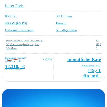
fairer Preis
05/2023
38.153 km
48 kW (65 PS)
Benzin
Gebrauchtfahrzeug
Schaltgetriebe
Energieverbrauch (komb.) in l/100 km:
5,1
CO₂-Emissionen (komb.) in g/km:
115,0
CO₂-Klasse:
C
Ehemaliger Neupreis*
monatliche Rate
- 23%
16.075,- €
12.310,- €
Finanzierung: mtl.
MwSt ausweisbar
119,- €
fin. mtl.