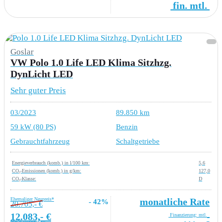
fin. mtl.
Goslar
VW Polo 1.0 Life LED Klima Sitzhzg.
DynLicht LED
Sehr guter Preis
03/2023
89.850 km
59 kW (80 PS)
Benzin
Gebrauchtfahrzeug
Schaltgetriebe
Energieverbrauch (komb.) in l/100 km:
5,6
CO₂-Emissionen (komb.) in g/km:
127,0
CO₂-Klasse:
D
Ehemaliger Neupreis*
monatliche Rate
- 42%
20.705,- €
12.083,- €
Finanzierung: mtl.
MwSt ausweisbar