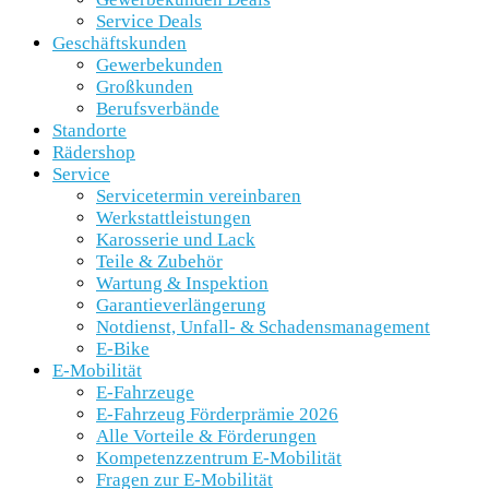
Service Deals
Geschäftskunden
Gewerbekunden
Großkunden
Berufsverbände
Standorte
Rädershop
Service
Servicetermin vereinbaren
Werkstattleistungen
Karosserie und Lack
Teile & Zubehör
Wartung & Inspektion
Garantieverlängerung
Notdienst, Unfall- & Schadensmanagement
E-Bike
E-Mobilität
E-Fahrzeuge
E-Fahrzeug Förderprämie 2026
Alle Vorteile & Förderungen
Kompetenzzentrum E-Mobilität
Fragen zur E-Mobilität