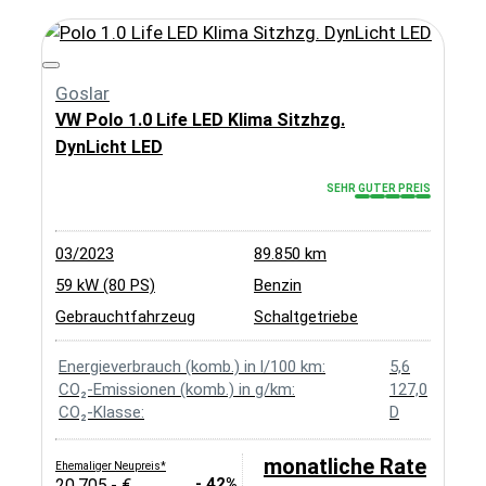
Goslar
VW Polo 1.0 Life LED Klima Sitzhzg.
DynLicht LED
SEHR GUTER PREIS
03/2023
89.850 km
59 kW (80 PS)
Benzin
Gebrauchtfahrzeug
Schaltgetriebe
Energieverbrauch (komb.) in l/100 km:
5,6
CO₂-Emissionen (komb.) in g/km:
127,0
CO₂-Klasse:
D
monatliche Rate
Ehemaliger Neupreis*
- 42%
20.705,- €