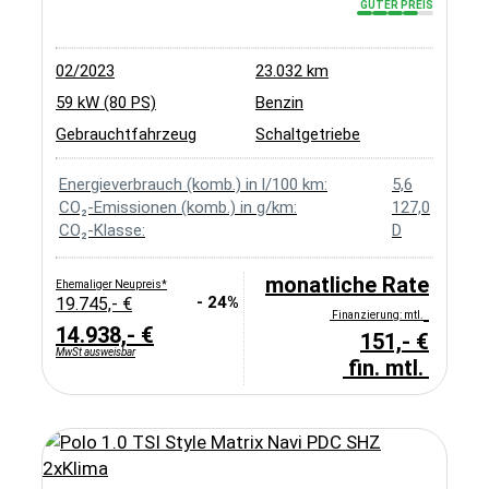
GUTER PREIS
02/2023
23.032 km
59 kW (80 PS)
Benzin
Gebrauchtfahrzeug
Schaltgetriebe
Energieverbrauch (komb.) in l/100 km:
5,6
CO₂-Emissionen (komb.) in g/km:
127,0
CO₂-Klasse:
D
monatliche Rate
Ehemaliger Neupreis*
- 24%
19.745,- €
Finanzierung: mtl.
14.938,- €
151,- €
MwSt ausweisbar
fin. mtl.