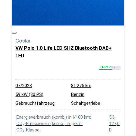
Goslar
VW Polo 1.0 Life LED SHZ Bluetooth DAB+
LED
FAIRER PREIS
07/2023
81.275 km
59 kW (80 PS)
Benzin
Gebrauchtfahrzeug
Schaltgetriebe
Energieverbrauch (komb.) in l/100 km:
5,6
CO₂-Emissionen (komb.) in g/km:
127,0
CO₂-Klasse:
D