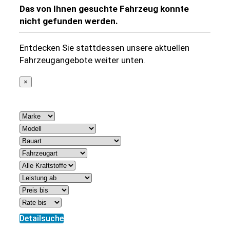
Das von Ihnen gesuchte Fahrzeug konnte
nicht gefunden werden.
Entdecken Sie stattdessen unsere aktuellen
Fahrzeugangebote weiter unten.
×
842 Treffer
Detailsuche