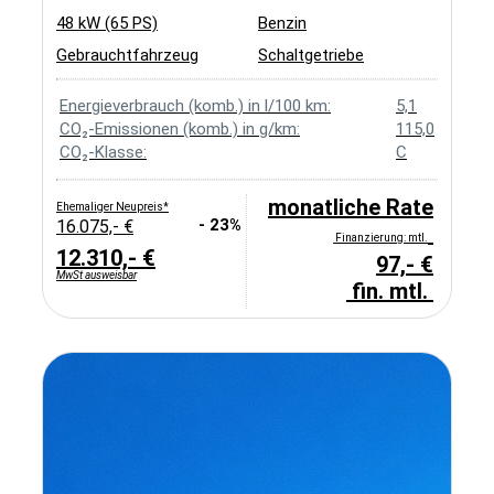
48 kW (65 PS)
Benzin
Gebrauchtfahrzeug
Schaltgetriebe
Energieverbrauch (komb.) in l/100 km:
5,1
CO₂-Emissionen (komb.) in g/km:
115,0
CO₂-Klasse:
C
monatliche Rate
Ehemaliger Neupreis*
- 23%
16.075,- €
Finanzierung: mtl.
12.310,- €
97,- €
MwSt ausweisbar
fin. mtl.