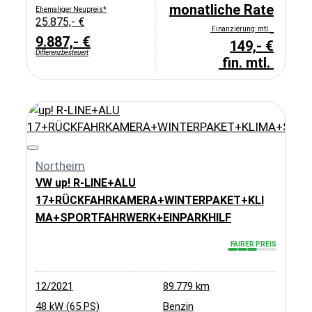
monatliche Rate
Ehemaliger Neupreis*
25.875,- €
Finanzierung: mtl.
9.887,- €
149,- €
Differenzbesteuert
fin. mtl.
Northeim
VW up! R-LINE+ALU
17+RÜCKFAHRKAMERA+WINTERPAKET+KLI
MA+SPORTFAHRWERK+EINPARKHILF
FAIRER PREIS
12/2021
89.779 km
48 kW (65 PS)
Benzin