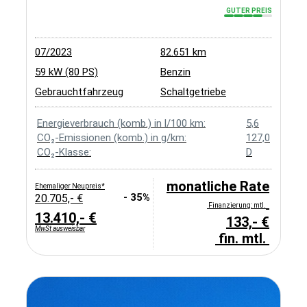
GUTER PREIS
07/2023
82.651 km
59 kW (80 PS)
Benzin
Gebrauchtfahrzeug
Schaltgetriebe
Energieverbrauch (komb.) in l/100 km:
5,6
CO₂-Emissionen (komb.) in g/km:
127,0
CO₂-Klasse:
D
monatliche Rate
Ehemaliger Neupreis*
- 35%
20.705,- €
Finanzierung: mtl.
13.410,- €
133,- €
MwSt ausweisbar
fin. mtl.