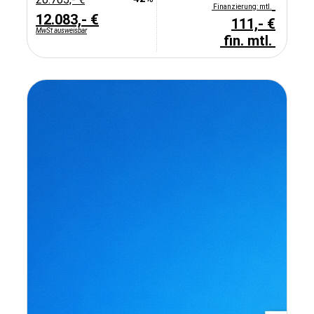
Finanzierung: mtl.
12.083,- €
111,- €
MwSt ausweisbar
fin. mtl.