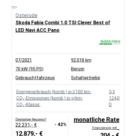
Osterode
Skoda Fabia Combi 1.0 TSI Clever Best of
LED Navi ACC Pano
FAIRER PREIS
07/2021
92.018 km
70 kW (95 PS)
Benzin
Gebrauchtfahrzeug
Schaltgetriebe
Energieverbrauch (komb.) in l/100 km:
5,5
CO₂-Emissionen (komb.) in g/km:
124,0
CO₂-Klasse:
D
monatliche Rate
Ehemaliger Neupreis*
- 42%
22.231,- €
Finanzierung: mtl.
12.879,- €
204,- €