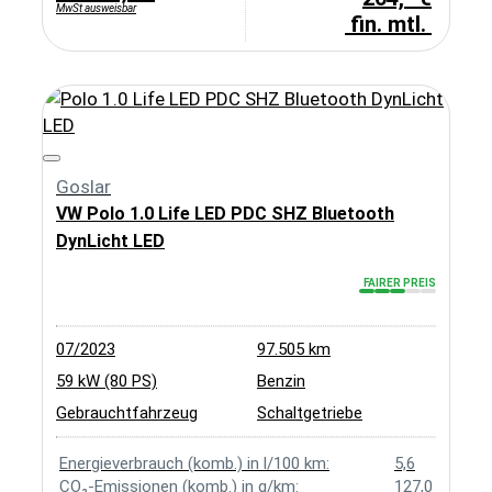
MwSt ausweisbar
fin. mtl.
Goslar
VW Polo 1.0 Life LED PDC SHZ Bluetooth
DynLicht LED
FAIRER PREIS
07/2023
97.505 km
59 kW (80 PS)
Benzin
Gebrauchtfahrzeug
Schaltgetriebe
Energieverbrauch (komb.) in l/100 km:
5,6
CO₂-Emissionen (komb.) in g/km:
127,0