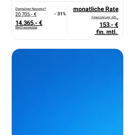
monatliche Rate
Ehemaliger Neupreis*
- 31%
20.705,- €
Finanzierung: mtl.
14.365,- €
153,- €
MwSt ausweisbar
fin. mtl.