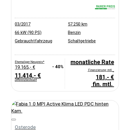
FAIRER PREIS
03/2017
57.250 km
66 kW (90 PS)
Benzin
Gebrauchtfahrzeug
Schaltgetriebe
monatliche Rate
Ehemaliger Neupreis*
- 40%
19.165,- €
Finanzierung: mtl.
11.414,- €
181,- €
Differenzbesteuert
fin. mtl.
Osterode