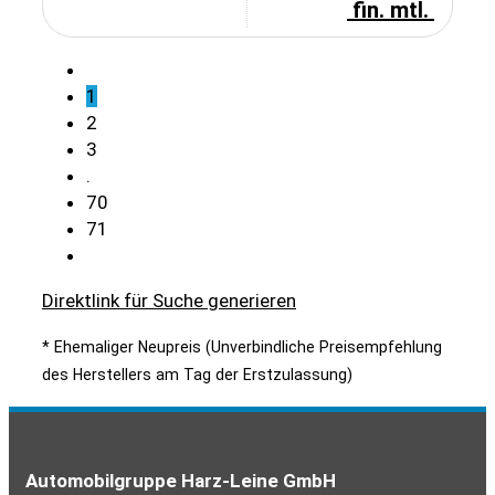
fin. mtl.
1
2
3
.
70
71
Direktlink für Suche generieren
* Ehemaliger Neupreis (Unverbindliche Preisempfehlung
des Herstellers am Tag der Erstzulassung)
Automobilgruppe Harz-Leine GmbH
Servicetermin
Kontakt
Rückrufservice
Best Deals