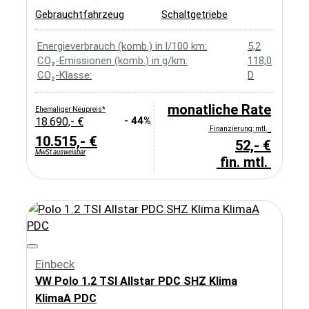
Gebrauchtfahrzeug
Schaltgetriebe
Energieverbrauch (komb.) in l/100 km:
5,2
CO₂-Emissionen (komb.) in g/km:
118,0
CO₂-Klasse:
D
monatliche Rate
Ehemaliger Neupreis*
- 44%
18.690,- €
Finanzierung: mtl.
10.515,- €
52,- €
MwSt ausweisbar
fin. mtl.
Einbeck
VW Polo 1.2 TSI Allstar PDC SHZ Klima
KlimaA PDC