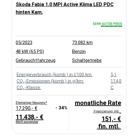
Skoda Fabia 1.0 MPI Active Klima LED PDC
hinten Kam.
SEHR GUTER PREIS
05/2023
73.082 km
48 kW (65 PS)
Benzin
Gebrauchtfahrzeug
Schaltgetriebe
Energieverbrauch (komb.) in l/100 km:
5,1
CO₂-Emissionen (komb.) in g/km:
114,0
CO₂-Klasse:
C
monatliche Rate
Ehemaliger Neupreis*
- 34%
17.290,- €
Finanzierung: mtl.
11.438,- €
151,- €
MwSt ausweisbar
fin. mtl.