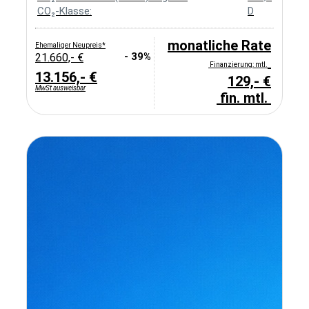
CO₂-Klasse:
D
monatliche Rate
Ehemaliger Neupreis*
- 39%
21.660,- €
Finanzierung: mtl.
13.156,- €
129,- €
MwSt ausweisbar
fin. mtl.