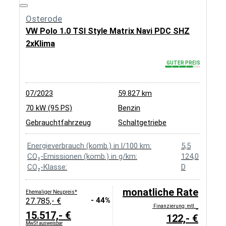
Osterode
VW Polo 1.0 TSI Style Matrix Navi PDC SHZ
2xKlima
GUTER PREIS
07/2023
59.827 km
70 kW (95 PS)
Benzin
Gebrauchtfahrzeug
Schaltgetriebe
Energieverbrauch (komb.) in l/100 km:
5,5
CO₂-Emissionen (komb.) in g/km:
124,0
CO₂-Klasse:
D
monatliche Rate
Ehemaliger Neupreis*
- 44%
27.785,- €
Finanzierung: mtl.
15.517,- €
122,- €
MwSt ausweisbar