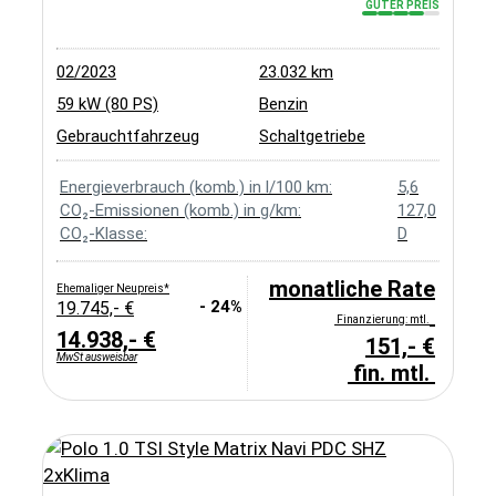
GUTER PREIS
02/2023
23.032 km
59 kW (80 PS)
Benzin
Gebrauchtfahrzeug
Schaltgetriebe
Energieverbrauch (komb.) in l/100 km:
5,6
CO₂-Emissionen (komb.) in g/km:
127,0
CO₂-Klasse:
D
monatliche Rate
Ehemaliger Neupreis*
- 24%
19.745,- €
Finanzierung: mtl.
14.938,- €
151,- €
MwSt ausweisbar
fin. mtl.