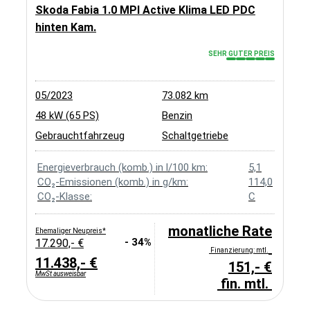
Skoda Fabia 1.0 MPI Active Klima LED PDC
hinten Kam.
SEHR GUTER PREIS
05/2023
73.082 km
48 kW (65 PS)
Benzin
Gebrauchtfahrzeug
Schaltgetriebe
Energieverbrauch (komb.) in l/100 km:
5,1
CO₂-Emissionen (komb.) in g/km:
114,0
CO₂-Klasse:
C
monatliche Rate
Ehemaliger Neupreis*
- 34%
17.290,- €
Finanzierung: mtl.
11.438,- €
151,- €
MwSt ausweisbar
fin. mtl.