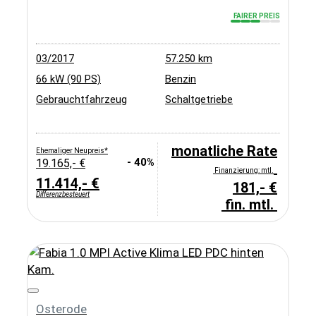
FAIRER PREIS
03/2017
57.250 km
66 kW (90 PS)
Benzin
Gebrauchtfahrzeug
Schaltgetriebe
monatliche Rate
Ehemaliger Neupreis*
- 40%
19.165,- €
Finanzierung: mtl.
11.414,- €
181,- €
Differenzbesteuert
fin. mtl.
Osterode