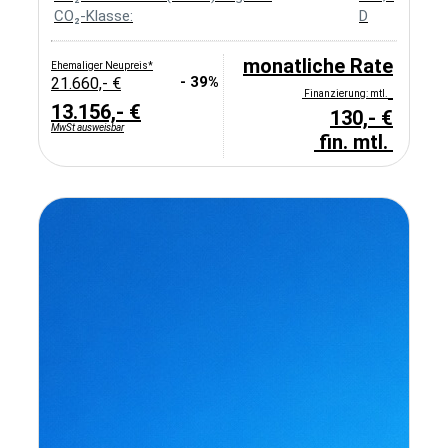
CO₂-Klasse:
D
monatliche Rate
Ehemaliger Neupreis*
- 39%
21.660,- €
Finanzierung: mtl.
13.156,- €
130,- €
MwSt ausweisbar
fin. mtl.