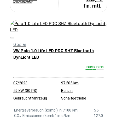
MwSt ausweisbar
fin. mtl.
Goslar
VW Polo 1.0 Life LED PDC SHZ Bluetooth
DynLicht LED
FAIRER PREIS
07/2023
97.505 km
59 kW (80 PS)
Benzin
Gebrauchtfahrzeug
Schaltgetriebe
Energieverbrauch (komb.) in l/100 km:
5,6
CO₂-Emissionen (komb.) in g/km:
127,0