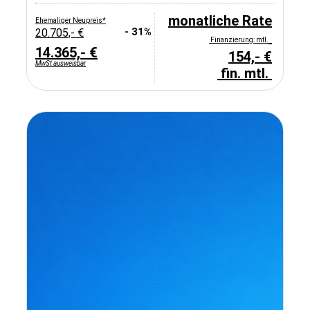
monatliche Rate
Ehemaliger Neupreis*
- 31%
20.705,- €
Finanzierung: mtl.
14.365,- €
154,- €
MwSt ausweisbar
fin. mtl.