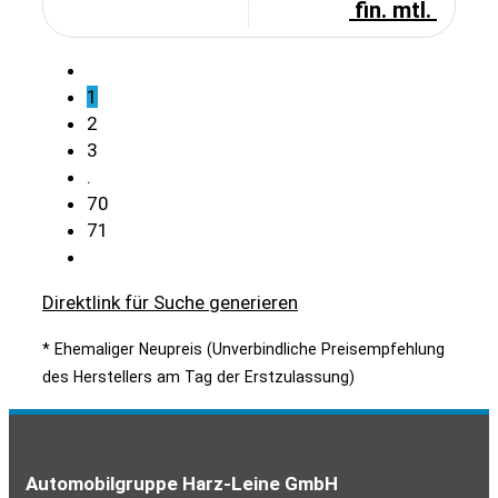
fin. mtl.
1
2
3
.
70
71
Direktlink für Suche generieren
* Ehemaliger Neupreis (Unverbindliche Preisempfehlung
des Herstellers am Tag der Erstzulassung)
Automobilgruppe Harz-Leine GmbH
Servicetermin
Kontakt
Rückrufservice
Best Deals