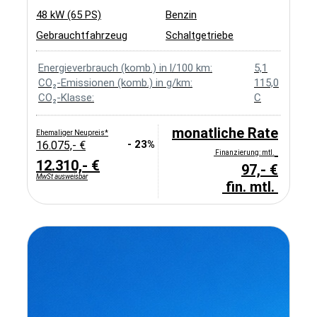
48 kW (65 PS)
Benzin
Gebrauchtfahrzeug
Schaltgetriebe
Energieverbrauch (komb.) in l/100 km:
5,1
CO₂-Emissionen (komb.) in g/km:
115,0
CO₂-Klasse:
C
monatliche Rate
Ehemaliger Neupreis*
- 23%
16.075,- €
Finanzierung: mtl.
12.310,- €
97,- €
MwSt ausweisbar
fin. mtl.