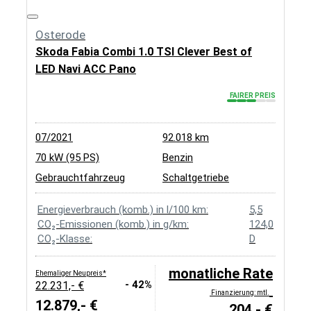
Osterode
Skoda Fabia Combi 1.0 TSI Clever Best of
LED Navi ACC Pano
FAIRER PREIS
07/2021
92.018 km
70 kW (95 PS)
Benzin
Gebrauchtfahrzeug
Schaltgetriebe
Energieverbrauch (komb.) in l/100 km:
5,5
CO₂-Emissionen (komb.) in g/km:
124,0
CO₂-Klasse:
D
monatliche Rate
Ehemaliger Neupreis*
- 42%
22.231,- €
Finanzierung: mtl.
12.879,- €
204,- €