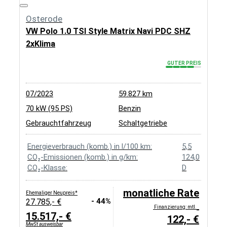
Osterode
VW Polo 1.0 TSI Style Matrix Navi PDC SHZ
2xKlima
GUTER PREIS
07/2023
59.827 km
70 kW (95 PS)
Benzin
Gebrauchtfahrzeug
Schaltgetriebe
Energieverbrauch (komb.) in l/100 km:
5,5
CO₂-Emissionen (komb.) in g/km:
124,0
CO₂-Klasse:
D
monatliche Rate
Ehemaliger Neupreis*
- 44%
27.785,- €
Finanzierung: mtl.
15.517,- €
122,- €
MwSt ausweisbar