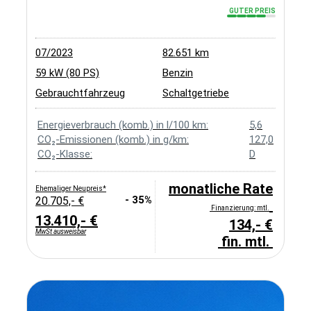
GUTER PREIS
07/2023
82.651 km
59 kW (80 PS)
Benzin
Gebrauchtfahrzeug
Schaltgetriebe
Energieverbrauch (komb.) in l/100 km:
5,6
CO₂-Emissionen (komb.) in g/km:
127,0
CO₂-Klasse:
D
monatliche Rate
Ehemaliger Neupreis*
- 35%
20.705,- €
Finanzierung: mtl.
13.410,- €
134,- €
MwSt ausweisbar
fin. mtl.