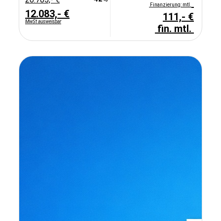
Finanzierung: mtl.
12.083,- €
111,- €
MwSt ausweisbar
fin. mtl.