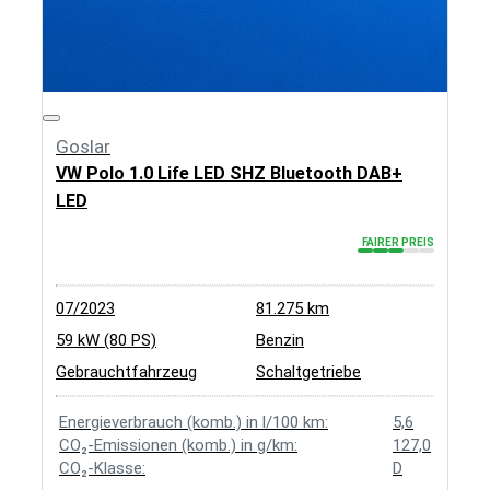
Goslar
VW Polo 1.0 Life LED SHZ Bluetooth DAB+
LED
FAIRER PREIS
07/2023
81.275 km
59 kW (80 PS)
Benzin
Gebrauchtfahrzeug
Schaltgetriebe
Energieverbrauch (komb.) in l/100 km:
5,6
CO₂-Emissionen (komb.) in g/km:
127,0
CO₂-Klasse:
D