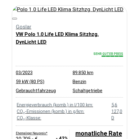
Goslar
VW Polo 1.0 Life LED Klima Sitzhzg.
DynLicht LED
SEHR GUTER PREIS
03/2023
89.850 km
59 kW (80 PS)
Benzin
Gebrauchtfahrzeug
Schaltgetriebe
Energieverbrauch (komb.) in l/100 km:
5,6
CO₂-Emissionen (komb.) in g/km:
127,0
CO₂-Klasse:
D
monatliche Rate
Ehemaliger Neupreis*
- 42%
20.705,- €