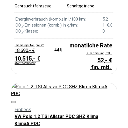
Gebrauchtfahrzeug
Schaltgetriebe
Energieverbrauch (komb.) in l/100 km:
5,2
CO₂-Emissionen (komb.) in g/km:
118,0
CO₂-Klasse:
D
monatliche Rate
Ehemaliger Neupreis*
- 44%
18.690,- €
Finanzierung: mtl.
10.515,- €
52,- €
MwSt ausweisbar
fin. mtl.
Einbeck
VW Polo 1.2 TSI Allstar PDC SHZ Klima
KlimaA PDC