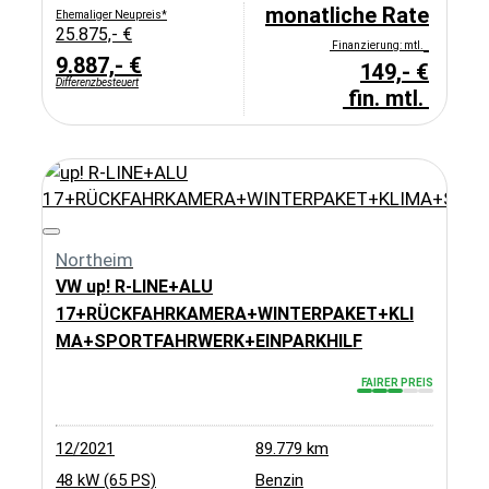
monatliche Rate
Ehemaliger Neupreis*
25.875,- €
Finanzierung: mtl.
9.887,- €
149,- €
Differenzbesteuert
fin. mtl.
Northeim
VW up! R-LINE+ALU
17+RÜCKFAHRKAMERA+WINTERPAKET+KLI
MA+SPORTFAHRWERK+EINPARKHILF
FAIRER PREIS
12/2021
89.779 km
48 kW (65 PS)
Benzin