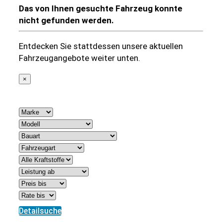
Das von Ihnen gesuchte Fahrzeug konnte
nicht gefunden werden.
Entdecken Sie stattdessen unsere aktuellen
Fahrzeugangebote weiter unten.
×
842 Treffer
Detailsuche