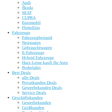
Audi
Škoda
SEAT
CUPRA
Euromobil
FlotteEins
Fahrzeuge
Fahrzeugbestand
Neuwagen
Gebrauchtwagen
E-Fahrzeuge
Hybrid Fahrzeuge
Harz-Leine kauft Ihr Auto
Probefahrt
Best Deals
alle Deals
Privatkunden Deals
Gewerbekunden Deals
Service Deals
Geschäftskunden
Gewerbekunden
Großkunden