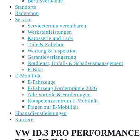
Berufsverbände
Standorte
Rädershop
Service
Servicetermin vereinbaren
Werkstattleistungen
Karosserie und Lack
Teile & Zubehör
Wartung & Inspektion
Garantieverlängerung
Notdienst, Unfall- & Schadensmanagement
E-Bike
E-Mobilität
E-Fahrzeuge
E-Fahrzeug Förderprämie 2026
Alle Vorteile & Förderungen
Kompetenzzentrum E-Mobilität
Fragen zur E-Mobilität
Finanzdienstleistungen
Karriere
VW ID.3 PRO PERFORMANC