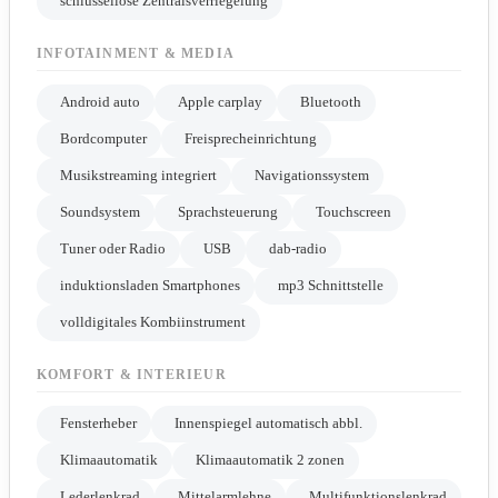
schlüssellose Zentralsverriegelung
INFOTAINMENT & MEDIA
Android auto
Apple carplay
Bluetooth
Bordcomputer
Freisprecheinrichtung
Musikstreaming integriert
Navigationssystem
Soundsystem
Sprachsteuerung
Touchscreen
Tuner oder Radio
USB
dab-radio
induktionsladen Smartphones
mp3 Schnittstelle
volldigitales Kombiinstrument
KOMFORT & INTERIEUR
Fensterheber
Innenspiegel automatisch abbl.
Klimaautomatik
Klimaautomatik 2 zonen
Lederlenkrad
Mittelarmlehne
Multifunktionslenkrad