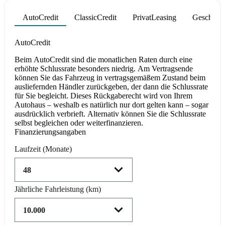
AutoCredit
ClassicCredit
PrivatLeasing
Geschäfts
Product parameters changed
AutoCredit
Beim AutoCredit sind die monatlichen Raten durch eine
erhöhte Schlussrate besonders niedrig. Am Vertragsende
können Sie das Fahrzeug in vertragsgemäßem Zustand beim
ausliefernden Händler zurückgeben, der dann die Schlussrate
für Sie begleicht. Dieses Rückgaberecht wird von Ihrem
Autohaus – weshalb es natürlich nur dort gelten kann – sogar
ausdrücklich verbrieft. Alternativ können Sie die Schlussrate
selbst begleichen oder weiterfinanzieren.
Finanzierungsangaben
Laufzeit
(Monate)
Jährliche Fahrleistung
(km)