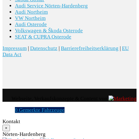
keine Gewährleistung im kaufrechtlichen Sinne dar.
Audi Service Nörten-Hardenberg
Audi Northeim
Den genauen Ausstattungsumfang erhalten Sie von
VW Northeim
unserem Verkaufspersonal. Bitte kontaktieren Sie
Audi Osterode
Volkswagen & Škoda Osterode
uns.
SEAT & CUPRA Osterode
Impressum
|
Datenschutz
|
Barrierefreiheitserklärung
|
EU
Data Act
Webseite, Verkaufskonzepte & Content von
0
Gemerkte Fahrzeuge
Kontakt
×
Nörten-Hardenberg