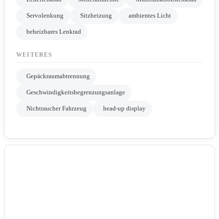
Servolenkung
Sitzheizung
ambientes Licht
beheizbares Lenkrad
WEITERES
Gepäckraumabtrennung
Geschwindigkeitsbegrenzungsanlage
Nichtraucher Fahrzeug
head-up display
LICHT & SICHT
Led-Scheinwerfer
Led-Tagfahrlicht
Lichtsensor
Regensensor
Tagfahrlicht
EXTERIEUR & TECHNIK
Metallic
Qualitaetssiegel
elektrische Seitenspiegel