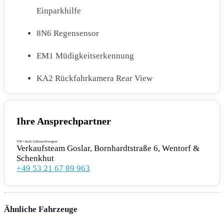
Einparkhilfe
8N6 Regensensor
EM1 Müdigkeitserkennung
KA2 Rückfahrkamera Rear View
QR9 Verkehrszeichenerkennung
Ihre Ansprechpartner
MOTOR GETRIEBE & FAHRWERK
VW+Audi Gebrauchtwagen
Verkaufsteam Goslar, Bornhardtstraße 6, Wentorf &
Schenkhut
1N3 Servolenkung elektromechanisch
+49 53 21 67 89 963
geschwindigkeitsabhängig geregelt
G1Z Getriebe für Elektroantrieb ( 1-Gang )
Ähnliche Fahrzeuge
G9E Drehmoment 310 Nm Grundmotor ist: