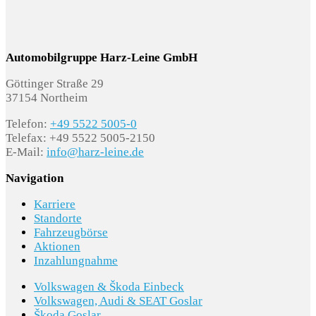
8J3 Notbremsassistent Front Assist mit
Fußgänger- und Radfahrererkennung
B01 Typprüfland Deutschland
Automobilgruppe Harz-Leine GmbH
Göttinger Straße 29
EL5 Online-Update-Fähigkeit ab ID.Software
37154 Northeim
2.1
Telefon:
+49 5522 5005-0
Telefax: +49 5522 5005-2150
K8G Kurzheck
E-Mail:
info@harz-leine.de
LX0 Zellmodul A
Navigation
UD1 Türgriffmulden beleuchtet
Karriere
Standorte
Fahrzeugbörse
Aktionen
Inzahlungnahme
Zwischenverkauf und Irrtümer vorbehalten.
Die
Volkswagen & Škoda Einbeck
Fahrzeugbeschreibung dient lediglich der
Volkswagen, Audi & SEAT Goslar
allgemeinen Identifizierung des Fahrzeuges und stellt
Škoda Goslar