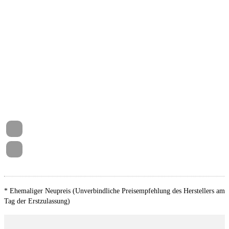
WM1 Exterieur Style Silver
E-MOBILITY
J9C Hochvolt-Batterie 62 kWh (brutto)
KB3 11 kW AC-Ladeleistung (Wechselstrom)
L1F Elektro-Motor Systemleistung 150KW
Grundmotor ist: N06/N07
N06 Elektro-Motor Aggr.0EH.A
* Ehemaliger Neupreis (Unverbindliche Preisempfehlung des Herstellers am
SONSTIGE AUSSTATTUNGEN
Tag der Erstzulassung)