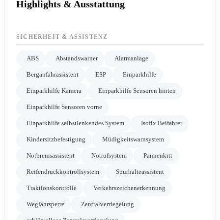
Highlights & Ausstattung
SICHERHEIT & ASSISTENZ
ABS
Abstandswarner
Alarmanlage
Berganfahrassistent
ESP
Einparkhilfe
Einparkhilfe Kamera
Einparkhilfe Sensoren hinten
Einparkhilfe Sensoren vorne
Einparkhilfe selbstlenkendes System
Isofix Beifahrer
Kindersitzbefestigung
Müdigkeitswarnsystem
Notbremsassistent
Notrufsystem
Pannenkitt
Reifendruckkontrollsystem
Spurhalteassistent
Traktionskontrolle
Verkehrszeichenerkennung
Wegfahrsperre
Zentralverriegelung