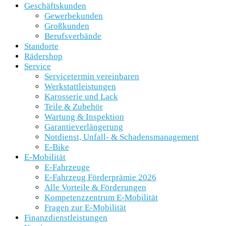
Geschäftskunden
Gewerbekunden
Großkunden
Berufsverbände
Standorte
Rädershop
Service
Servicetermin vereinbaren
Werkstattleistungen
Karosserie und Lack
Teile & Zubehör
Wartung & Inspektion
Garantieverlängerung
Notdienst, Unfall- & Schadensmanagement
E-Bike
E-Mobilität
E-Fahrzeuge
E-Fahrzeug Förderprämie 2026
Alle Vorteile & Förderungen
Kompetenzzentrum E-Mobilität
Fragen zur E-Mobilität
Finanzdienstleistungen