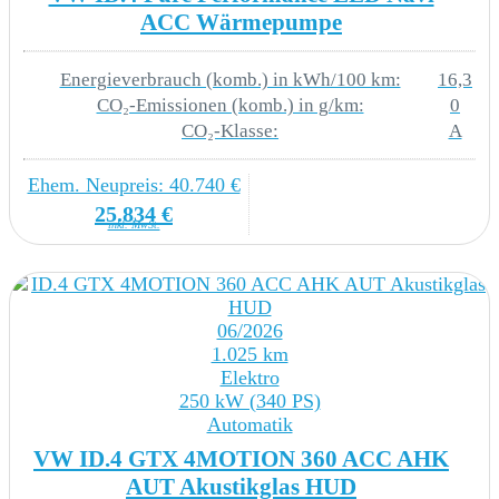
ACC Wärmepumpe
asymmetrisch geteilt umklappbar
4L6 Innenspiegel automatisch abblendend
Energieverbrauch (komb.) in kWh/100 km:
16,3
CO₂-Emissionen (komb.) in g/km:
0
4S1 Armlehne für Vordersitze
CO₂-Klasse:
A
5XJ Make-up-Spiegel beleuchtet in den
Ehem. Neupreis: 40.740 €
Sonnenblenden
25.834 €
inkl. MwSt.
5ZF Sicherheitsoptimierte Kopfstützen vorn
7E7 Elektrische Luftzusatzheizung
06/2026
1.025 km
ES7 CCS-Ladedose
Elektro
250 kW (340 PS)
N4C Sitzmittelbahnen der Vordersitze und der
Automatik
äußeren Rücksitzplätze in Stoff Matrix
VW ID.4 GTX 4MOTION 360 ACC AHK
AUT Akustikglas HUD
QQ8 Ambientebeleuchtung 10-farbig