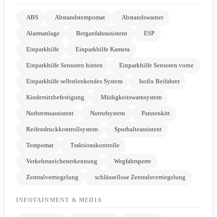
ABS
Abstandstempomat
Abstandswarner
Alarmanlage
Berganfahrassistent
ESP
Einparkhilfe
Einparkhilfe Kamera
Einparkhilfe Sensoren hinten
Einparkhilfe Sensoren vorne
Einparkhilfe selbstlenkendes System
Isofix Beifahrer
Kindersitzbefestigung
Müdigkeitswarnsystem
Notbremsassistent
Notrufsystem
Pannenkitt
Reifendruckkontrollsystem
Spurhalteassistent
Tempomat
Traktionskontrolle
Verkehrszeichenerkennung
Wegfahrsperre
Zentralverriegelung
schlüssellose Zentralsverriegelung
INFOTAINMENT & MEDIA