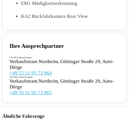
EM1 Müdigkeitserkennung
KA2 Rückfahrkamera Rear View
QR9 Verkehrszeichenerkennung
Ihre Ansprechpartner
MOTOR GETRIEBE & FAHRWERK
VW NFZ Gebrauchtwagen
Verkaufsteam Northeim, Göttinger Straße 29, Auto-
1N3 Servolenkung elektromechanisch
Dörge
geschwindigkeitsabhängig geregelt
+49 55 51 95 73 964
VW PKW Gebrauchtwagen
Verkaufsteam Northeim, Göttinger Straße 29, Auto-
G1Z Getriebe für Elektroantrieb ( 1-Gang )
Dörge
+49 55 51 95 73 965
G9E Drehmoment 310 Nm Grundmotor ist:
N06/N07/N10
Ähnliche Fahrzeuge
5LD Getriebe Übersetzung 12.976