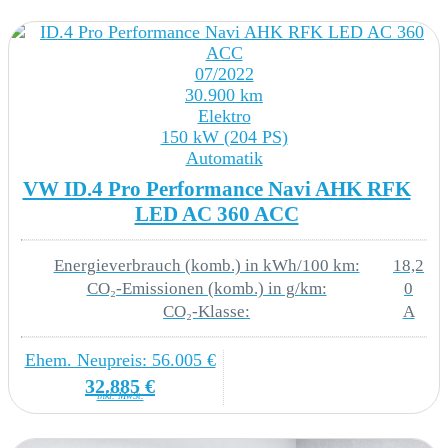
AUDIO & KOMMUNIKATION
07/2022
8RT 6+1 Lautsprecher
30.900 km
Elektro
7UT Navigationssystem Discover Pro
150 kW (204 PS)
Automatik
8AS Radio Ready 2 Discover
VW ID.4 Pro Performance Navi AHK RFK
LED AC 360 ACC
9IJ Telefonschnittstelle Comfort mit induktiver
Ladefunktion
Energieverbrauch (komb.) in kWh/100 km:
18,2
CO₂-Emissionen (komb.) in g/km:
0
9WJ App-Connect inkl. App-Connect Wireless
CO₂-Klasse:
A
für Apple CarPlay und Android Auto
Ehem. Neupreis: 56.005 €
QH1 Sprachbedienung
32.885 €
inkl. MwSt.
QV3 Digitaler Radioempfang DAB+