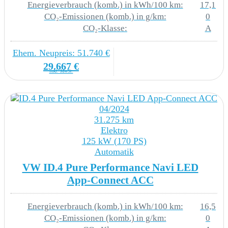
Energieverbrauch (komb.) in kWh/100 km:
17,1
CO₂-Emissionen (komb.) in g/km:
0
8VG LED-Rückleuchten
CO₂-Klasse:
A
Ehem. Neupreis: 51.740 €
TECHNIK & SICHERHEIT
29.667 €
inkl. MwSt.
2H5 Fahrprofilauswahl
4K6 Schlüsselloses Schließ- und Startsystem
04/2024
Keyless Access mit Safe-Sicherung
31.275 km
Elektro
125 kW (170 PS)
4UF Airbag für Fahrer und Beifahrer mit
Automatik
Beifahrerairbag-Deaktivierung
VW ID.4 Pure Performance Navi LED
6C2 Kopfairbags vorn und hinten Seitenairbags
App-Connect ACC
vorn Center-Airbag
Energieverbrauch (komb.) in kWh/100 km:
16,5
7AL Diebstahlwarnanlage mit
CO₂-Emissionen (komb.) in g/km:
0