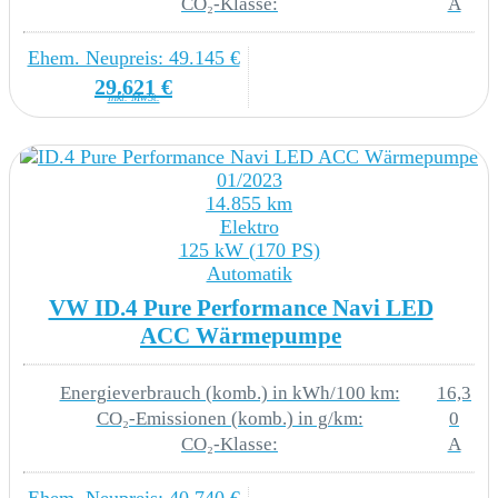
CO₂-Klasse:
A
Innenraumüberwachung Back-up-Horn und
Abschleppschutz
Ehem. Neupreis: 49.145 €
29.621 €
7K1 Reifenkontrollanzeige
inkl. MwSt.
8Y0 Einton-Signalhorn
01/2023
9P4 Warnton und -leuchte für nicht angelegte
14.855 km
Gurte vorn und hinten
Elektro
125 kW (170 PS)
Automatik
EXTERIEUR
VW ID.4 Pure Performance Navi LED
ACC Wärmepumpe
6XP Außenspiegel elektrisch einstell- anklapp-
und beheizbar
Energieverbrauch (komb.) in kWh/100 km:
16,3
CO₂-Emissionen (komb.) in g/km:
0
1J2 Umfeldbeleuchtung mit Logoprojektion
CO₂-Klasse:
A
3S2 Dachreling schwarz