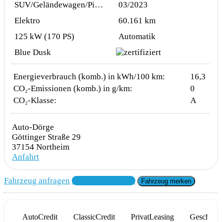
SUV/Geländewagen/Pickup
03/2023
Elektro
60.161 km
125 kW (170 PS)
Automatik
Blue Dusk
Energieverbrauch (komb.) in kWh/100 km:
16,3
CO₂-Emissionen (komb.) in g/km:
0
CO₂-Klasse:
A
Auto-Dörge
Göttinger Straße 29
37154 Northeim
Anfahrt
Fahrzeug anfragen
Fahrzeug drucken
Fahrzeug merken
AutoCredit
ClassicCredit
PrivatLeasing
Geschäfts