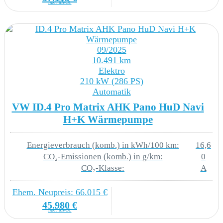
9M3 Wärmepumpe zur Reichweitenoptimierung
inkl. MwSt.
L1E Elektro-Motor Systemleistung 125KW
Grundmotor ist: N06/N07/N10
09/2025
10.491 km
N06 Elektro-Motor Aggr.0EH.A
Elektro
210 kW (286 PS)
WPU Wärmepumpe zur
Automatik
Reichweitenoptimierung
VW ID.4 Pro Matrix AHK Pano HuD Navi
H+K Wärmepumpe
SONSTIGE AUSSTATTUNGEN
Energieverbrauch (komb.) in kWh/100 km:
16,6
CO₂-Emissionen (komb.) in g/km:
0
CO₂-Klasse:
A
8J3 Notbremsassistent Front Assist mit
Fußgänger- und Radfahrererkennung
Ehem. Neupreis: 66.015 €
45.980 €
B01 Typprüfland Deutschland
inkl. MwSt.