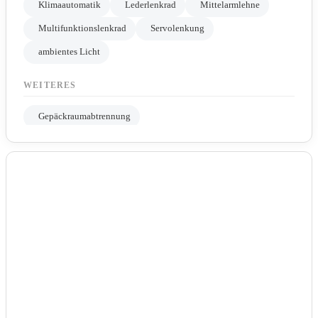
Klimaautomatik
Lederlenkrad
Mittelarmlehne
Multifunktionslenkrad
Servolenkung
ambientes Licht
WEITERES
Gepäckraumabtrennung
Geschwindigkeitsbegrenzungsanlage
Nichtraucher Fahrzeug
LICHT & SICHT
Led-Scheinwerfer
Led-Tagfahrlicht
Lichtsensor
Tagfahrlicht