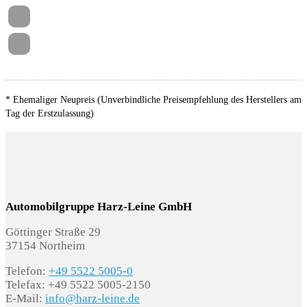
EL5 Online-Update-Fähigkeit ab ID.Software
2.1
EV3 Netzladekabel für Haushalts-Steckdose
J9B Hochvolt-Batterie 55 kWh (brutto) (netto:
* Ehemaliger Neupreis (Unverbindliche Preisempfehlung des Herstellers am
52kWh)
Tag der Erstzulassung)
K8G Kurzheck
LX0 Zellmodul A
UD1 Türgriffmulden beleuchtet
Automobilgruppe Harz-Leine GmbH
Göttinger Straße 29
37154 Northeim
Zwischenverkauf und Irrtümer vorbehalten.
Die
Telefon:
+49 5522 5005-0
Fahrzeugbeschreibung dient lediglich der
Telefax: +49 5522 5005-2150
E-Mail:
info@harz-leine.de
allgemeinen Identifizierung des Fahrzeuges und stellt