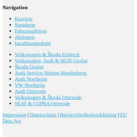
keine Gewährleistung im kaufrechtlichen Sinne dar.
Navigation
Den genauen Ausstattungsumfang erhalten Sie von
Karriere
unserem Verkaufspersonal. Bitte kontaktieren Sie
Standorte
Fahrzeugbörse
uns.
Aktionen
Inzahlungnahme
Volkswagen & Škoda Einbeck
Volkswagen, Audi & SEAT Goslar
Škoda Goslar
Audi Service Nörten-Hardenberg
Audi Northeim
VW Northeim
Audi Osterode
Volkswagen & Škoda Osterode
SEAT & CUPRA Osterode
Impressum
|
Datenschutz
|
Barrierefreiheitserklärung
|
EU
Data Act