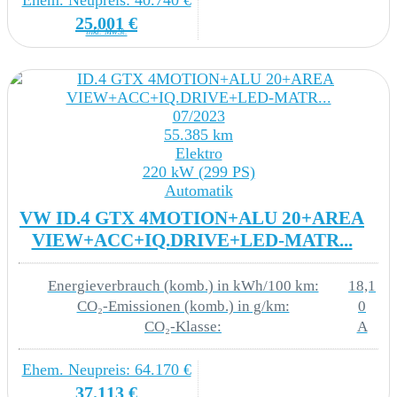
Ehem. Neupreis: 40.740 €
25.001 €
6FG Außenspiegelgehäuse
inkl. MwSt.
6H0 Dachleiste Farbe modellabhängig
8M1 Heckscheibenwischer mit
07/2023
Intervallschaltung
55.385 km
Elektro
8N5 Scheibenwischer-Intervallschaltung
220 kW (299 PS)
Automatik
4KC Wärmeschutzverglasung grün seitlich und
VW ID.4 GTX 4MOTION+ALU 20+AREA
hinten
VIEW+ACC+IQ.DRIVE+LED-MATR...
5JA Außenspiegel Fahrerseite asphärisch
Energieverbrauch (komb.) in kWh/100 km:
18,1
Beifahrerseite konvex
CO₂-Emissionen (komb.) in g/km:
0
CO₂-Klasse:
A
E-MOBILITY
Ehem. Neupreis: 64.170 €
37.113 €