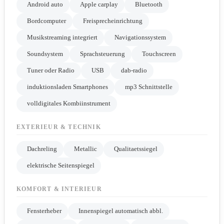
Android auto
Apple carplay
Bluetooth
Bordcomputer
Freisprecheinrichtung
Musikstreaming integriert
Navigationssystem
Soundsystem
Sprachsteuerung
Touchscreen
Tuner oder Radio
USB
dab-radio
induktionsladen Smartphones
mp3 Schnittstelle
volldigitales Kombiinstrument
EXTERIEUR & TECHNIK
Dachreling
Metallic
Qualitaetssiegel
elektrische Seitenspiegel
KOMFORT & INTERIEUR
Fensterheber
Innenspiegel automatisch abbl.