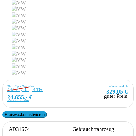
Ehemaliger Neupreis*
oder monatlich
43.974,- €
-44%
329,05 €
guter Preis
24.655,- €
MwSt ausweisbar
Preiswecker aktivieren
AD31674
Gebrauchtfahrzeug