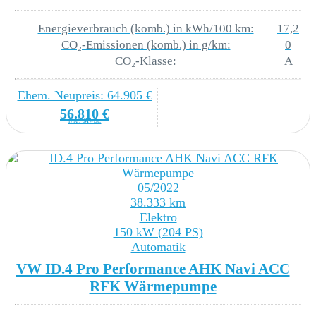
QW5 Einfassung des Infotainment-Displays
Energieverbrauch (komb.) in kWh/100 km:
17,2
und der zentralen Bedienelemente in Schwarz
CO₂-Emissionen (komb.) in g/km:
0
CO₂-Klasse:
A
YYF Allwetterfußmatten vorne und hinten
Ehem. Neupreis: 64.905 €
Titanschwarz
56.810 €
inkl. MwSt.
3T2 3 Kopfstützen hinten
4GF Frontscheibe in Verbundsicherheitsglas
wärme- und geräuschdämmend
05/2022
38.333 km
VF4 Pedale in Edelstahl im Play/Pause -Design
Elektro
150 kW (204 PS)
Automatik
LICHT & SICHT
VW ID.4 Pro Performance AHK Navi ACC
RFK Wärmepumpe
8IR LED-Scheinwerfer mit automatischer
Fahrlichtschaltung