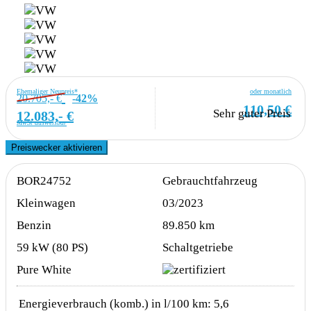
Ehemaliger Neupreis*
oder monatlich
20.705,- €
-42%
110,50 €
Sehr guter Preis
12.083,- €
MwSt ausweisbar
Preiswecker aktivieren
BOR24752
Gebrauchtfahrzeug
Kleinwagen
03/2023
Benzin
89.850 km
59 kW (80 PS)
Schaltgetriebe
Pure White
Energieverbrauch (komb.) in l/100 km:
5,6