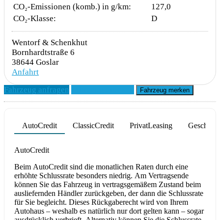
CO₂-Emissionen (komb.) in g/km:
127,0
CO₂-Klasse:
D
Wentorf & Schenkhut
Bornhardtstraße 6
38644 Goslar
Anfahrt
Fahrzeug anfragen
Fahrzeug drucken
Fahrzeug merken
AutoCredit
ClassicCredit
PrivatLeasing
Geschäfts
Product parameters changed
AutoCredit
Beim AutoCredit sind die monatlichen Raten durch eine
erhöhte Schlussrate besonders niedrig. Am Vertragsende
können Sie das Fahrzeug in vertragsgemäßem Zustand beim
ausliefernden Händler zurückgeben, der dann die Schlussrate
für Sie begleicht. Dieses Rückgaberecht wird von Ihrem
Autohaus – weshalb es natürlich nur dort gelten kann – sogar
ausdrücklich verbrieft. Alternativ können Sie die Schlussrate