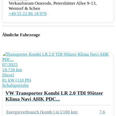
Verkaufsteam Osterode, Petershütter Allee 9-13,
8J1 Notbremsassistent mit Fußgänger- und
Wentorf & Schen
+49 55 22 86 18 979
Radfahrererkennung mit
Ausweichunterstützung & Abbiegeassistent
8T5 Geschwindigkeitsregelanlage mit intellig.
Ähnliche Fahrzeuge
Geschwindigkeitsassistent
NZ2 Notrufsysstem eCall
QR4 Verkehrszeichenerkennung und
07/2025
18.726 km
Falschfahrwarnung
Diesel
81 kW (110 PS)
Schaltgetriebe
MOTOR GETRIEBE & FAHRWERK
VW Transporter Kombi LR 2.0 TDI 9Sitzer
Klima Navi AHK PDC...
1X0 Frontantrieb
Energieverbrauch (komb.) in l/100 km:
7,6
D9I 2.0L 4-Zylinder Turbo-Diesel-Motor 81 kW