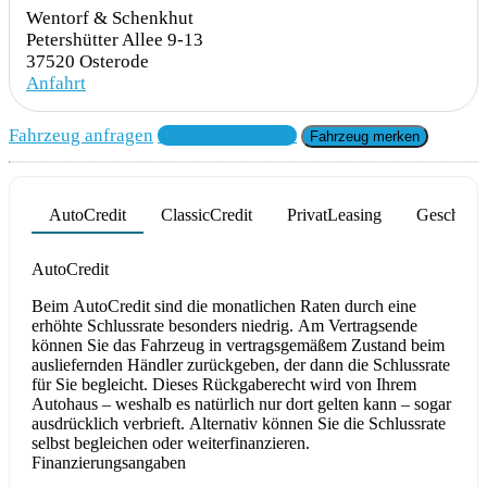
Wentorf & Schenkhut
Petershütter Allee 9-13
37520 Osterode
Anfahrt
Fahrzeug anfragen
Fahrzeug drucken
Fahrzeug merken
AutoCredit
ClassicCredit
PrivatLeasing
Geschäfts
Product parameters changed
AutoCredit
Beim AutoCredit sind die monatlichen Raten durch eine
erhöhte Schlussrate besonders niedrig. Am Vertragsende
können Sie das Fahrzeug in vertragsgemäßem Zustand beim
ausliefernden Händler zurückgeben, der dann die Schlussrate
für Sie begleicht. Dieses Rückgaberecht wird von Ihrem
Autohaus – weshalb es natürlich nur dort gelten kann – sogar
ausdrücklich verbrieft. Alternativ können Sie die Schlussrate
selbst begleichen oder weiterfinanzieren.
Finanzierungsangaben