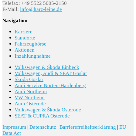
Telefax: +49 5522 5005-2150
E-Mail:
info@harz-leine.de
4VQ Abgasnorm Euro 6e EB mit
Navigation
Nutzfahrzeugzulassung N1
Karriere
A8B Transporter
Standorte
Fahrzeugbörse
B01 Typprüfland Deutschland
Aktionen
Inzahlungnahme
WF2 Deutschland
Volkswagen & Škoda Einbeck
Volkswagen, Audi & SEAT Goslar
Škoda Goslar
Weitere Merkmale
Audi Service Nörten-Hardenberg
Audi Northeim
VW Northeim
G0K 6-Gang Schaltgetriebe
Audi Osterode
Volkswagen & Škoda Osterode
G0K 6-Gang Schaltgetriebe
SEAT & CUPRA Osterode
Impressum
|
Datenschutz
|
Barrierefreiheitserklärung
|
EU
Data Act