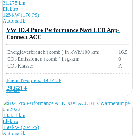
9AB Klimaanlage Fahrerhaus (mit man.
31.275 km
Elektro
Regelung)
125 kW (170 PS)
Automatik
9E1 LED-Dachinnenleuchten 2x beim Kasten
VW ID.4 Pure Performance Navi LED App-
und 1x beim Kombi Caravelle Kasten Plus und
Connect ACC
Kasten mit L-Trennwand
Energieverbrauch (komb.) in kWh/100 km:
16,5
N2Q Sitzbezüge in Stoff kariert
CO₂-Emissionen (komb.) in g/km:
0
CO₂-Klasse:
A
Nichtraucherfahrzeug
Ehem. Neupreis: 49.145 €
U9A 2x USB im Fahrerhaus
29.621 €
inkl. MwSt.
LICHT & SICHT
05/2022
38.333 km
4GD Frontscheibe in Verbundsicherheitsglas
Elektro
wärmedämmend
150 kW (204 PS)
Automatik