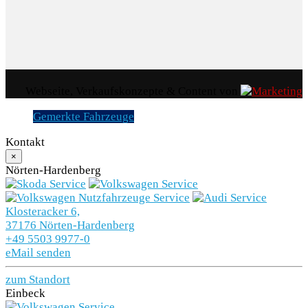
Zwischenverkauf und Irrtümer vorbehalten.
Die
Fahrzeugbeschreibung dient lediglich der
allgemeinen Identifizierung des Fahrzeuges und stellt
keine Gewährleistung im kaufrechtlichen Sinne dar.
Den genauen Ausstattungsumfang erhalten Sie von
Webseite, Verkaufskonzepte & Content von
unserem Verkaufspersonal. Bitte kontaktieren Sie
Gemerkte Fahrzeuge
uns.
Kontakt
×
Nörten-Hardenberg
Klosteracker 6,
37176 Nörten-Hardenberg
+49 5503 9977-0
eMail senden
zum Standort
Einbeck