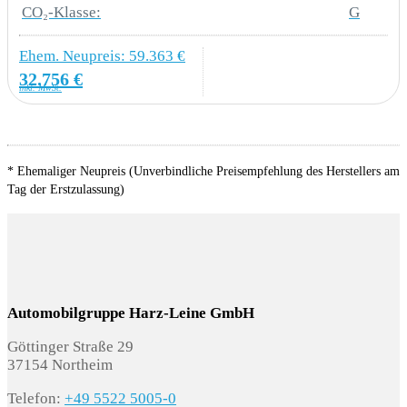
CO₂-Klasse:
G
GZ1 Schiebetür auf der Beifahrerseite
Ehem. Neupreis: 59.363 €
K4A Kastenwagen
32.756 €
inkl. MwSt.
QL7 Seitenscheiben in Wärmeschutzglas
SONSTIGE AUSSTATTUNGEN
* Ehemaliger Neupreis (Unverbindliche Preisempfehlung des Herstellers am
Tag der Erstzulassung)
0E1 Kurzer Radstand
0I2 Kraftstofftank 70 l Fassungsvermögen
0WR Zulässiges Gesamtgewicht 3.125 - 3.300
Automobilgruppe Harz-Leine GmbH
kg
Göttinger Straße 29
37154 Northeim
1G8 Tire Mobility Set (12-Volt-Kompressor und
Telefon:
+49 5522 5005-0
Reifendichtmittel)