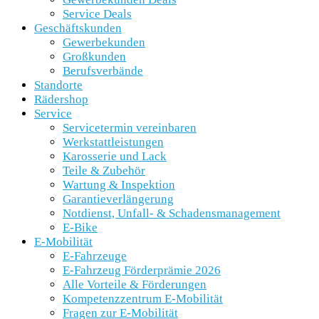
Service Deals
Geschäftskunden
Gewerbekunden
Großkunden
Berufsverbände
Standorte
Rädershop
Service
Servicetermin vereinbaren
Werkstattleistungen
Karosserie und Lack
Teile & Zubehör
Wartung & Inspektion
Garantieverlängerung
Notdienst, Unfall- & Schadensmanagement
E-Bike
E-Mobilität
E-Fahrzeuge
E-Fahrzeug Förderprämie 2026
Alle Vorteile & Förderungen
Kompetenzzentrum E-Mobilität
Fragen zur E-Mobilität