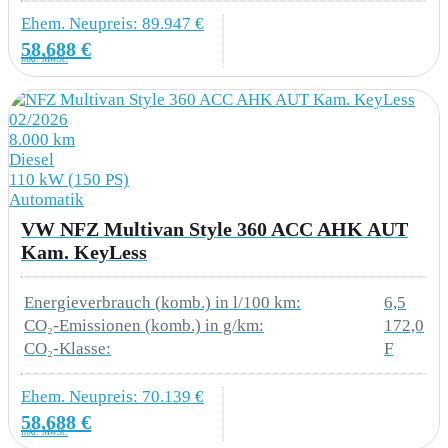
Ehem. Neupreis: 89.947 €
1MA Multifunktionslenkrad
58.688 €
inkl. MwSt.
33A Beifahrerdoppelsitzbank mit
Unterladefunktion
02/2026
8.000 km
Diesel
3CT Trennwand aus Metall hoch
110 kW (150 PS)
Automatik
3J7 2-Wege Kopfstützen höhenverstellbar
VW NFZ Multivan Style 360 ACC AHK AUT
Kam. KeyLess
3L1 4-Wege Fahrersitz verstellbar
3MJ Gummiboden im Fahrerhaus
Energieverbrauch (komb.) in l/100 km:
6,5
CO₂-Emissionen (komb.) in g/km:
172,0
3TB Fahrerhaussitze
CO₂-Klasse:
F
4UR Airbags für Fahrer und Beifahrer mit
Ehem. Neupreis: 70.139 €
Beifahrer-Airbag-Deaktivierung
58.688 €
inkl. MwSt.