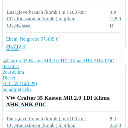
8Y1 Doppeltonsignalhorn
Energieverbrauch (komb.) in l/100 km:
4,9
CO₂-Emissionen (komb.) in g/km:
128,0
EXTERIEUR
CO₂-Klasse:
D
1M3 Anhängevorrichtung starr (inkl.
Ehem. Neupreis: 57.485 €
Gespannstabilisierung)
26.712 €
inkl. MwSt.
2JB Stoßfänger vorn und hinten in
Schwarz.genarbt
02/2025
20.495 km
Diesel
3RC Heckklappe
103 kW (140 PS)
Schaltgetriebe
6H3 Außenspiegelgehäuse und Türgriffe in
VW Crafter 35 Kasten MR 2.0 TDI Klima
Schwarz genarbt
AHK AHK PDC
6XN Außenspiegel elektrisch einstell- und
Energieverbrauch (komb.) in l/100 km:
8,9
beheizbar
CO₂-Emissionen (komb.) in g/km:
232,0