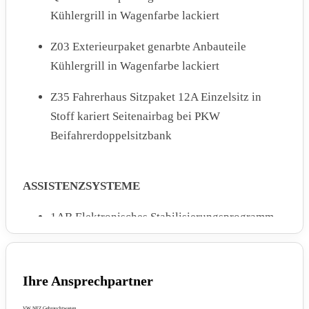
Kühlergrill in Wagenfarbe lackiert
Z03 Exterieurpaket genarbte Anbauteile
Kühlergrill in Wagenfarbe lackiert
Z35 Fahrerhaus Sitzpaket 12A Einzelsitz in
Stoff kariert Seitenairbag bei PKW
Beifahrerdoppelsitzbank
ASSISTENZSYSTEME
1AB Elektronisches Stabilisierungsprogramm
ESP
7X3 Einparkhilfe im Heckbereich
Ihre Ansprechpartner
7Y3 Spurhalteassistent Lane Assist
VW NFZ Gebrauchtwagen