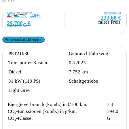
Ehemaliger Neupreis*
oder monatlich
49.944,- €
-40%
233,68 €
fairer Preis
29.788,- €
MwSt ausweisbar
Preiswecker aktivieren
PET21030
Gebrauchtfahrzeug
Transporter Kasten
02/2025
Diesel
7.752 km
81 kW (110 PS)
Schaltgetriebe
Light Grey
Energieverbrauch (komb.) in l/100 km:
7,4
CO₂-Emissionen (komb.) in g/km:
194,0
CO₂-Klasse:
G