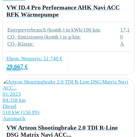
8G1 Fernlichtregulierung Light Assist
VW ID.4 Pro Performance AHK Navi ACC
RFK Wärmepumpe
8IT LED Frontscheinwerfer inklusive LED
Tagfahrlicht
Energieverbrauch (komb.) in kWh/100 km:
17,1
CO₂-Emissionen (komb.) in g/km:
0
8SA LED-Rückleuchten
CO₂-Klasse:
A
Ehem. Neupreis: 51.740 €
RÄDER
29.667 €
inkl. MwSt.
H0D Reifen 215/65 R16C 109 T
41W 4 Stahlräder 6.5 J x 16
01/2023
84.358 km
Diesel
110 kW (150 PS)
TECHNIK & SICHERHEIT
Automatik
7AA elektronische Wegfahrsperre
VW Arteon Shootingbrake 2.0 TDI R-Line
DSG Matrix Navi ACC...