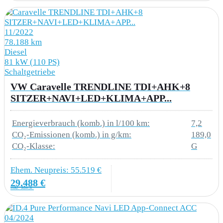
4ZA Einstiegleiste Schiebetür Kunststoff in
Schwarz
11/2022
5BU Holzboden im Laderaum
78.188 km
Diesel
81 kW (110 PS)
5DC Seitenverkleidung aus Kunststoff im
Schaltgetriebe
Laderaum volle Höhe
VW Caravelle TRENDLINE TDI+AHK+8
SITZER+NAVI+LED+KLIMA+APP...
6B3 6 Verzurrösen zur Ladegutsicherung im
Laderaum
Energieverbrauch (komb.) in l/100 km:
7,2
CO₂-Emissionen (komb.) in g/km:
189,0
6Q1 Schalthebelknauf in Kunststoff
CO₂-Klasse:
G
7N1 Dachkonsole klein
Ehem. Neupreis: 55.519 €
7W1 Öffnungskonfiguration 1. Sitzreihe
29.488 €
inkl. MwSt.
8S5 LED-Leuchten für das Fahrerhaus
04/2024