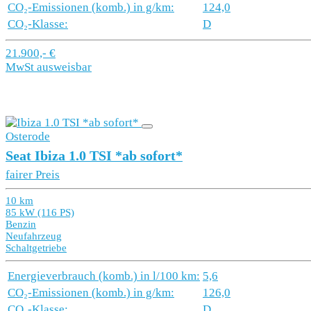
CO₂-Emissionen (komb.) in g/km:
124,0
CO₂-Klasse:
D
21.900,- €
MwSt ausweisbar
Osterode
Seat Ibiza 1.0 TSI *ab sofort*
fairer Preis
10 km
85 kW (116 PS)
Benzin
Neufahrzeug
Schaltgetriebe
Energieverbrauch (komb.) in l/100 km:
5,6
CO₂-Emissionen (komb.) in g/km:
126,0
CO₂-Klasse:
D