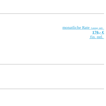
monatliche Rate
Lesing: mtl.
176,- €
fin. mtl.