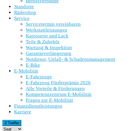
Berufsverbände
Standorte
Rädershop
Service
Servicetermin vereinbaren
Werkstattleistungen
Karosserie und Lack
Teile & Zubehör
Wartung & Inspektion
Garantieverlängerung
Notdienst, Unfall- & Schadensmanagement
E-Bike
E-Mobilität
E-Fahrzeuge
E-Fahrzeug Förderprämie 2026
Alle Vorteile & Förderungen
Kompetenzzentrum E-Mobilität
Fragen zur E-Mobilität
Finanzdienstleistungen
Karriere
2 Treffer