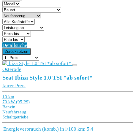
Detailsuche
Zurücksetzen
Osterode
Seat Ibiza Style 1.0 TSI *ab sofort*
fairer Preis
10 km
70 kW (95 PS)
Benzin
Neufahrzeug
Schaltgetriebe
Energieverbrauch (komb.) in l/100 km:
5,4