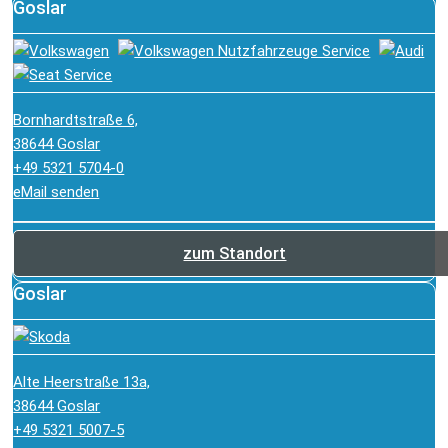
Goslar
Bornhardtstraße 6,
38644 Goslar
+49 5321 5704-0
eMail senden
zum Standort
Goslar
Alte Heerstraße 13a,
38644 Goslar
+49 5321 5007-5