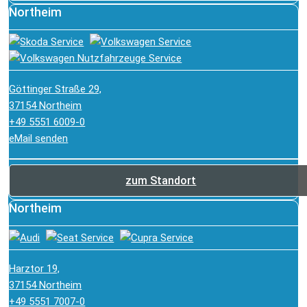
Northeim
Göttinger Straße 29,
37154 Northeim
+49 5551 6009-0
eMail senden
zum Standort
Northeim
Harztor 19,
37154 Northeim
+49 5551 7007-0