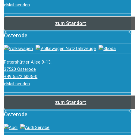
eMail senden
zum Standort
Osterode
Petershütter Allee 9-13,
37520 Osterode
+49 5522 5005-0
eMail senden
zum Standort
Osterode