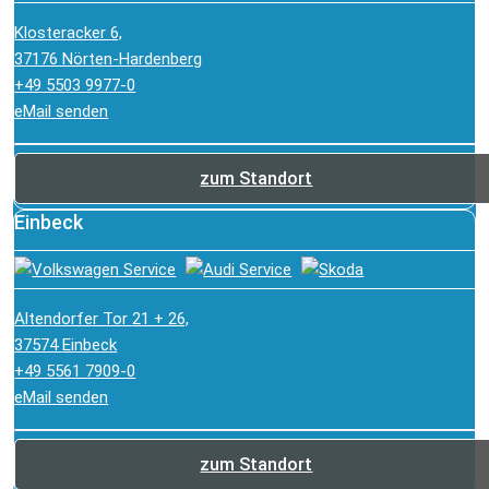
Klosteracker 6,
37176 Nörten-Hardenberg
+49 5503 9977-0
eMail senden
zum Standort
Einbeck
Altendorfer Tor 21 + 26,
37574 Einbeck
+49 5561 7909-0
eMail senden
zum Standort