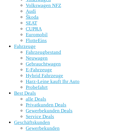
Volkswagen NFZ
Audi
Škoda
SEAT
CUPRA
Euromobil
FlotteEins
Fahrzeuge
Fahrzeugbestand
Neuwagen
Gebrauchtwagen
E-Fahrzeuge
Hybrid Fahrzeuge
Harz-Leine kauft Ihr Auto
Probefahrt
Best Deals
alle Deals
Privatkunden Deals
Gewerbekunden Deals
Service Deals
Geschäftskunden
Gewerbekunden