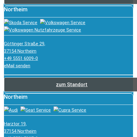
Northeim
Göttinger Straße 29,
37154 Northeim
+49 5551 6009-0
eMail senden
zum Standort
Northeim
Harztor 19,
37154 Northeim
Servicetermin
Kontakt
Rückrufservice
Best Deals