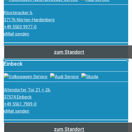
Klosteracker 6,
37176 Nörten-Hardenberg
+49 5503 9977-0
eMail senden
zum Standort
Einbeck
Altendorfer Tor 21 + 26,
37574 Einbeck
+49 5561 7909-0
eMail senden
zum Standort