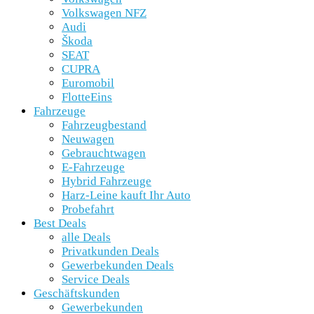
Volkswagen NFZ
Audi
Škoda
SEAT
CUPRA
Euromobil
FlotteEins
Fahrzeuge
Fahrzeugbestand
Neuwagen
Gebrauchtwagen
E-Fahrzeuge
Hybrid Fahrzeuge
Harz-Leine kauft Ihr Auto
Probefahrt
Best Deals
alle Deals
Privatkunden Deals
Gewerbekunden Deals
Service Deals
Geschäftskunden
Gewerbekunden