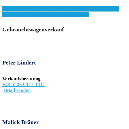
» Gebrauchtwagenverkauf
» Service
» Teile und Zubehör
»
Marketing
» Geschäftsleitung
» Verwaltung
Gebrauchtwagenverkauf
Peter Lindert
Verkaufsberatung
+49 5503 9977-1311
eMail senden
Malick Bräuer