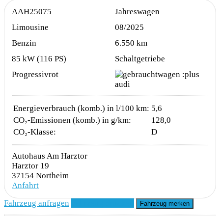
AAH25075
Jahreswagen
Limousine
08/2025
Benzin
6.550 km
85 kW (116 PS)
Schaltgetriebe
Progressivrot
Energieverbrauch (komb.) in l/100 km:
5,6
CO₂-Emissionen (komb.) in g/km:
128,0
CO₂-Klasse:
D
Autohaus Am Harztor
Harztor 19
37154 Northeim
Anfahrt
Fahrzeug anfragen
Fahrzeug drucken
Fahrzeug merken