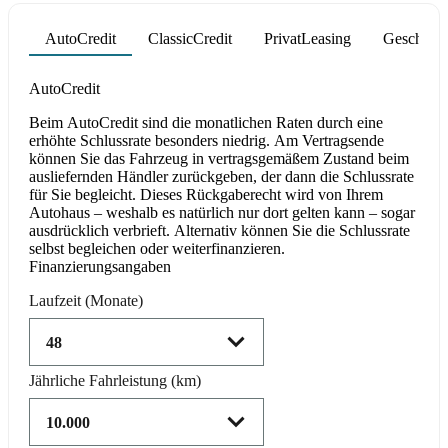
AutoCredit
ClassicCredit
PrivatLeasing
Geschäfts
Product parameters changed
AutoCredit
Beim AutoCredit sind die monatlichen Raten durch eine
erhöhte Schlussrate besonders niedrig. Am Vertragsende
können Sie das Fahrzeug in vertragsgemäßem Zustand beim
ausliefernden Händler zurückgeben, der dann die Schlussrate
für Sie begleicht. Dieses Rückgaberecht wird von Ihrem
Autohaus – weshalb es natürlich nur dort gelten kann – sogar
ausdrücklich verbrieft. Alternativ können Sie die Schlussrate
selbst begleichen oder weiterfinanzieren.
Finanzierungsangaben
Laufzeit
(Monate)
Jährliche Fahrleistung
(km)