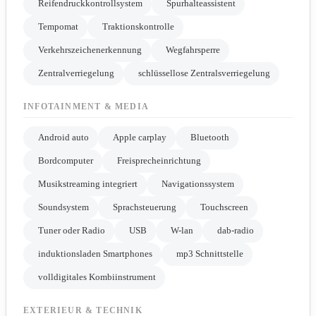
Reifendruckkontrollsystem
Spurhalteassistent
Tempomat
Traktionskontrolle
Verkehrszeichenerkennung
Wegfahrsperre
Zentralverriegelung
schlüssellose Zentralsverriegelung
INFOTAINMENT & MEDIA
Android auto
Apple carplay
Bluetooth
Bordcomputer
Freisprecheinrichtung
Musikstreaming integriert
Navigationssystem
Soundsystem
Sprachsteuerung
Touchscreen
Tuner oder Radio
USB
W-lan
dab-radio
induktionsladen Smartphones
mp3 Schnittstelle
volldigitales Kombiinstrument
EXTERIEUR & TECHNIK