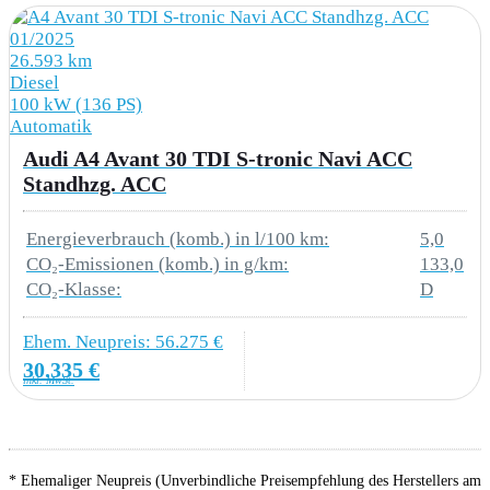
9P6 Gurtanlegekontrolle
01/2025
26.593 km
Diesel
ABS (Antiblockiersystem)
100 kW (136 PS)
Automatik
Elektronische Wegfahrsperre
Audi A4 Avant 30 TDI S-tronic Navi ACC
Standhzg. ACC
IW3 Audi connect Notruf & Service mit Audi
connect Remote & Control
Energieverbrauch (komb.) in l/100 km:
5,0
UH2 Halteassistent
CO₂-Emissionen (komb.) in g/km:
133,0
CO₂-Klasse:
D
VL1 Fußgängerschutzmaßnahmen erweitert
Ehem. Neupreis: 56.275 €
30.335 €
inkl. MwSt.
EXTERIEUR
6XK Außenspiegel elektrisch einstell- beheiz-
und anklappbar beidseitig automatisch
* Ehemaliger Neupreis (Unverbindliche Preisempfehlung des Herstellers am