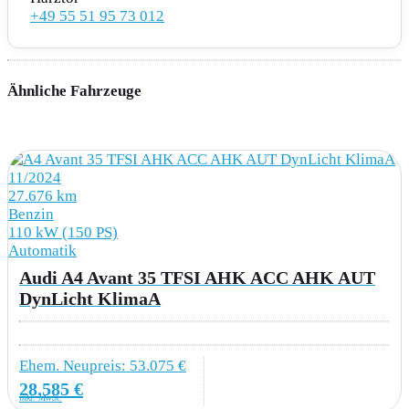
+49 55 51 95 73 012
AUDIO & KOMMUNIKATION
9VD Audi Soundsystem
Ähnliche Fahrzeuge
9ZE Audi phone box
IT3 Audi connect Navigation & Infotainment
11/2024
IU1 Smartphone-Interface
27.676 km
Benzin
QV3 Digitaler Radioempfang
110 kW (150 PS)
Automatik
Audi A4 Avant 35 TFSI AHK ACC AHK AUT
DynLicht KlimaA
INTERIEUR
9AQ 3-Zonen-Komfortklimaautomatik
Ehem. Neupreis: 53.075 €
1XW Lederlenkrad 3-Speichen mit
28.585 €
inkl. MwSt.
Multifunktion plus