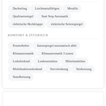
Dachreling
Leichtmetallfelgen
Metallic
Qualitaetssiegel
Start Stop Automatik
elektrische Heckklappe
elektrische Seitenspiegel
KOMFORT & INTERIEUR
Fensterheber
Innenspiegel automatisch abbl.
Klimaautomatik
Klimaautomatik 3 zonen
Lederlenkrad
Lordosenstütze
Mittelarmlehne
Multifunktionslenkrad
Servolenkung
Sitzheizung
Standheizung
WEITERES
Gepäckraumabtrennung