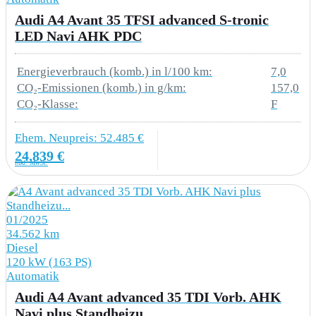
Audi A4 Avant 35 TFSI advanced S-tronic
LED Navi AHK PDC
LICHT & SICHT
8G1 Fernlichtassistent
Energieverbrauch (komb.) in l/100 km:
7,0
CO₂-Emissionen (komb.) in g/km:
157,0
PX2 LED-Scheinwerfer und LED-
CO₂-Klasse:
F
Heckleuchten mit dynamischem Blinklicht
Ehem. Neupreis: 52.485 €
Heck
24.839 €
inkl. MwSt.
4L6 Innenspiegel automatisch abblendend
rahmenlos
01/2025
8IT LED-Scheinwerfer
34.562 km
Diesel
8VM LED-Heckleuchten mit dynamischem
120 kW (163 PS)
Blinklicht
Automatik
Audi A4 Avant advanced 35 TDI Vorb. AHK
QL5 Sonnenschutzverglasung abgedunkelt
Navi plus Standheizu...