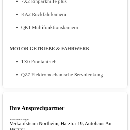
7X2 Einparkhilfe plus
KA2 Rückfahrkamera
QK1 Multifunktionskamera
MOTOR GETRIEBE & FAHRWERK
1X0 Frontantrieb
QZ7 Elektromechanische Servolenkung
D95 4-Zyl.Turbodieselmotor 2.0 L/120 KW(4V)
TDI Common-Rail GM ist:
TG3/TH3/TL4/TM4/TD1/T6F/T6M/T48
Ihre Ansprechpartner
T98 4 Zyl.Dieselmotor 2.0L Aggr. 05L.A
Audi Gebrauchtwagen
Verkaufsteam Northeim, Harztor 19, Autohaus Am
Harztor