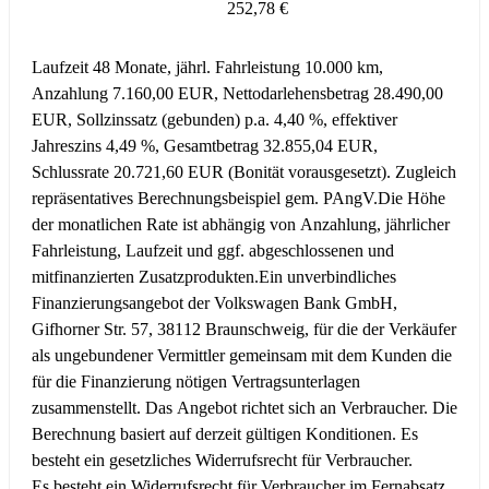
252,78 €
Laufzeit 48 Monate, jährl. Fahrleistung 10.000 km,
Anzahlung 7.160,00 EUR, Nettodarlehensbetrag 28.490,00
EUR, Sollzinssatz (gebunden) p.a. 4,40 %, effektiver
Jahreszins 4,49 %, Gesamtbetrag 32.855,04 EUR,
Schlussrate 20.721,60 EUR (Bonität vorausgesetzt). Zugleich
repräsentatives Berechnungsbeispiel gem. PAngV.
Die Höhe
der monatlichen Rate ist abhängig von Anzahlung, jährlicher
Fahrleistung, Laufzeit und ggf. abgeschlossenen und
mitfinanzierten Zusatzprodukten.
Ein unverbindliches
Finanzierungsangebot der Volkswagen Bank GmbH,
Gifhorner Str. 57, 38112 Braunschweig, für die der Verkäufer
als ungebundener Vermittler gemeinsam mit dem Kunden die
für die Finanzierung nötigen Vertragsunterlagen
zusammenstellt. Das Angebot richtet sich an Verbraucher. Die
Berechnung basiert auf derzeit gültigen Konditionen. Es
besteht ein gesetzliches Widerrufsrecht für Verbraucher.
Es besteht ein Widerrufsrecht für Verbraucher im Fernabsatz.