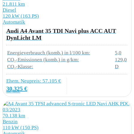
6E3 Komfortmittelarmlehne vorn
21.811 km
Diesel
120 kW (163 PS)
6SS Kofferraumbodenmatte
Automatik
7P1 4-Wege-Lendenwirbelstütze für die
Audi A4 Avant 35 TDI Navi plus ACC AUT
DynLicht LM
Vordersitze
9S9 Audi virtual cockpit plus
Energieverbrauch (komb.) in l/100 km:
5,0
CO₂-Emissionen (komb.) in g/km:
129,0
Fensterheber elektrisch
CO₂-Klasse:
D
Q1D Sportsitze vorn
Ehem. Neupreis: 57.105 €
30.325 €
4A3 Sitzheizung vorn
inkl. MwSt.
6NJ Dachhimmel in Stoff in spezifischer Farbe
03/2023
70.138 km
7M1 Einstiegsleisten mit Aluminiumeinlegern
Benzin
vorn
110 kW (150 PS)
Automatik