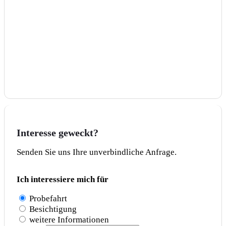
Geschwindigkeitsbegrenzungsanlage
Nichtraucher Fahrzeug
Sportsitze
LICHT & SICHT
Led-Scheinwerfer
Led-Tagfahrlicht
Lichtsensor
Regensensor
Tagfahrlicht
Interesse geweckt?
Senden Sie uns Ihre unverbindliche Anfrage.
Ich interessiere mich für
Probefahrt
Besichtigung
weitere Informationen