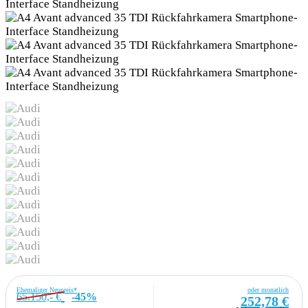
Ehemaliger Neupreis*
oder monatlich
65.150,- €
-45%
252,78 €