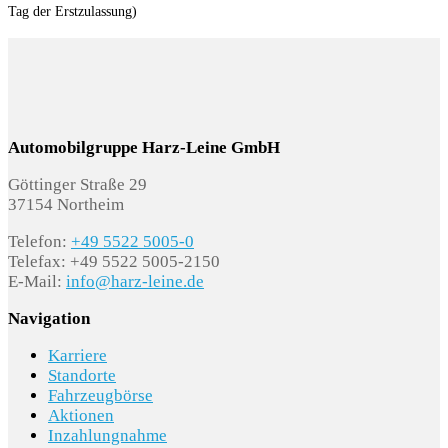
abblendend
Tag der Erstzulassung)
3S1 Dachreling in Aluminium
4E7 Gepäckraumklappe elektrisch öffnend und
schließend
Automobilgruppe Harz-Leine GmbH
4KC Scheiben seitlich und hinten in
Göttinger Straße 29
Wärmeschutzverglasung
37154 Northeim
Telefon:
+49 5522 5005-0
6FA Außenspiegelgehäuse in Wagenfarbe
Telefax: +49 5522 5005-2150
E-Mail:
info@harz-leine.de
6H0 Dach in Wagenfarbe
Navigation
GT6 Akzentflächen schwarz glänzend
Karriere
Standorte
2K5 Stoßfänger advanced
Fahrzeugbörse
Aktionen
4GF Wärmeschutzverglasung Frontscheibe
Inzahlungnahme