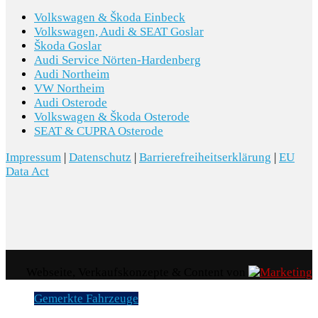
6TS Außenspiegel rechts asphärisch
Volkswagen & Škoda Einbeck
Volkswagen, Audi & SEAT Goslar
Škoda Goslar
Audi Service Nörten-Hardenberg
SONSTIGE AUSSTATTUNGEN
Audi Northeim
VW Northeim
Audi Osterode
Volkswagen & Škoda Osterode
0F3 Kraftstoffsystem Diesel
SEAT & CUPRA Osterode
0M1 Kraftstoffbehälter mit erhöhtem
Impressum
|
Datenschutz
|
Barrierefreiheitserklärung
|
EU
Data Act
Füllvolumen
FK2 AdBlue-Tank mit erhöhtem Füllvolumen
GB1 LTE-Unterstützung für Audi phone box
QR9 Kamerabasierte
Webseite, Verkaufskonzepte & Content von
Verkehrszeichenerkennung
Gemerkte Fahrzeuge