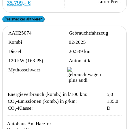
fairer Preis
35.799,- €
MwSt ausweisbar
Preiswecker aktivieren
AAH25074
Gebrauchtfahrzeug
Kombi
02/2025
Diesel
20.539 km
120 kW (163 PS)
Automatik
Mythosschwarz
Energieverbrauch (komb.) in l/100 km:
5,0
CO₂-Emissionen (komb.) in g/km:
135,0
CO₂-Klasse:
D
Autohaus Am Harztor