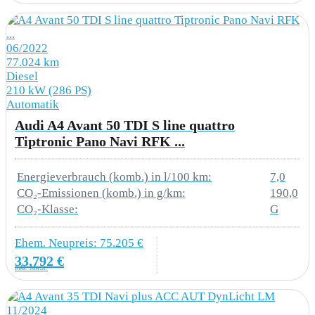
3B3 Kindersitzbefestigung ISOFIX und Top
06/2022
Tether für die äußeren Fondsitze
77.024 km
Diesel
3GD Ladeboden
210 kW (286 PS)
Automatik
3L3 Vordersitze manuell einstellbar
Audi A4 Avant 50 TDI S line quattro
Tiptronic Pano Navi RFK ...
3NT Rücksitzlehne geteilt umklappbar
3Y4 Sonnenschutzrollo manuell für die
Energieverbrauch (komb.) in l/100 km:
7,0
CO₂-Emissionen (komb.) in g/km:
190,0
Türscheiben hinten
CO₂-Klasse:
G
4UP Airbags vorn Beifahrerairbag deaktivierbar
Ehem. Neupreis: 75.205 €
5MA Dekoreinlagen Diamantlack silbergrau
33.792 €
inkl. MwSt.
5XK Sonnenblenden vorn
11/2024