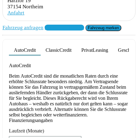
Harztor 19
37154 Northeim
Anfahrt
Fahrzeug anfragen
Fahrzeug drucken
Fahrzeug merken
AutoCredit
ClassicCredit
PrivatLeasing
Geschäfts
Product parameters changed
AutoCredit
Beim AutoCredit sind die monatlichen Raten durch eine
erhöhte Schlussrate besonders niedrig. Am Vertragsende
können Sie das Fahrzeug in vertragsgemäßem Zustand beim
ausliefernden Händler zurückgeben, der dann die Schlussrate
für Sie begleicht. Dieses Rückgaberecht wird von Ihrem
Autohaus – weshalb es natürlich nur dort gelten kann – sogar
ausdrücklich verbrieft. Alternativ können Sie die Schlussrate
selbst begleichen oder weiterfinanzieren.
Finanzierungsangaben
Laufzeit
(Monate)