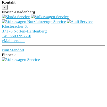
Kontakt
×
Zwischenverkauf und Irrtümer vorbehalten.
Die
Nörten-Hardenberg
Fahrzeugbeschreibung dient lediglich der
allgemeinen Identifizierung des Fahrzeuges und stellt
Klosteracker 6,
37176 Nörten-Hardenberg
keine Gewährleistung im kaufrechtlichen Sinne dar.
+49 5503 9977-0
Den genauen Ausstattungsumfang erhalten Sie von
eMail senden
unserem Verkaufspersonal. Bitte kontaktieren Sie
zum Standort
uns.
Einbeck