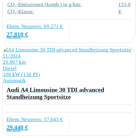
Gepäckraumentriegelung inkl.
CO₂-Emissionen (komb.) in g/km:
155,0
Gepäckraumklappe elektrisch öffnend und
CO₂-Klasse:
E
schließend i. V. m. Diebstahlwarnanlage
Ehem. Neupreis: 69.271 €
3G4 Kindersitzbefestigung ISOFIX für den
27.810 €
inkl. MwSt.
Beifahrersitz
11/2024
4H5 Kindersicherung elektrisch betätigt
20.807 km
Diesel
4X4 Seitenairbags vorn und hinten und
100 kW (136 PS)
Kopfairbagsystem
Automatik
Audi A4 Limousine 30 TDI advanced
6K8 Audi pre sense city
Standheizung Sportsitze
7AL Diebstahlwarnanlage
Ehem. Neupreis: 57.645 €
7K1 Reifendruck-Kontrollanzeige
29.440 €
inkl. MwSt.
7L8 Start-Stop-System