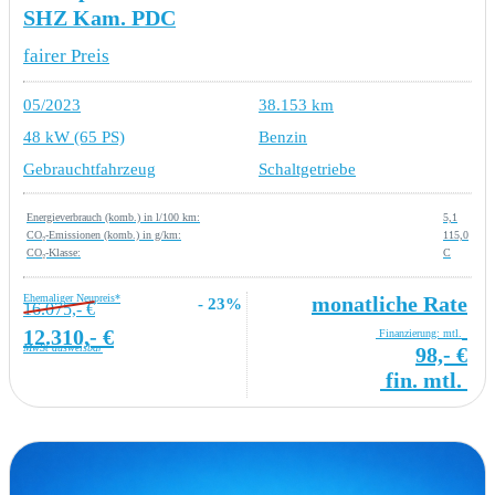
SHZ Kam. PDC
fairer Preis
05/2023
38.153 km
48 kW (65 PS)
Benzin
Gebrauchtfahrzeug
Schaltgetriebe
Energieverbrauch (komb.) in l/100 km:
5,1
CO₂-Emissionen (komb.) in g/km:
115,0
CO₂-Klasse:
C
Ehemaliger Neupreis*
monatliche Rate
- 23%
16.075,- €
12.310,- €
Finanzierung: mtl.
MwSt ausweisbar
98,- €
fin. mtl.