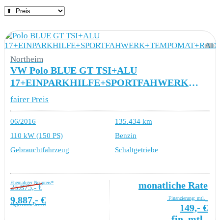
Northeim
VW Polo BLUE GT TSI+ALU
17+EINPARKHILFE+SPORTFAHWERK+TEMPOMAT+RADIO+SPORTSITZE
fairer Preis
06/2016
135.434 km
110 kW (150 PS)
Benzin
Gebrauchtfahrzeug
Schaltgetriebe
Ehemaliger Neupreis*
monatliche Rate
25.875,- €
9.887,- €
Finanzierung: mtl.
Differenzbesteuert
149,- €
fin. mtl.