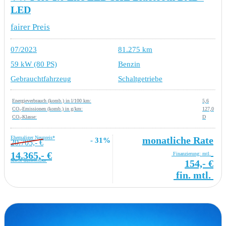
LED
fairer Preis
07/2023
81.275 km
59 kW (80 PS)
Benzin
Gebrauchtfahrzeug
Schaltgetriebe
Energieverbrauch (komb.) in l/100 km:
5,6
CO₂-Emissionen (komb.) in g/km:
127,0
CO₂-Klasse:
D
Ehemaliger Neupreis*
monatliche Rate
- 31%
20.705,- €
14.365,- €
Finanzierung: mtl.
MwSt ausweisbar
154,- €
fin. mtl.