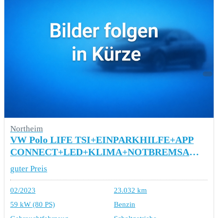
Northeim
VW Polo LIFE TSI+EINPARKHILFE+APP
CONNECT+LED+KLIMA+NOTBREMSASSISTENT+USB
guter Preis
02/2023
23.032 km
59 kW (80 PS)
Benzin