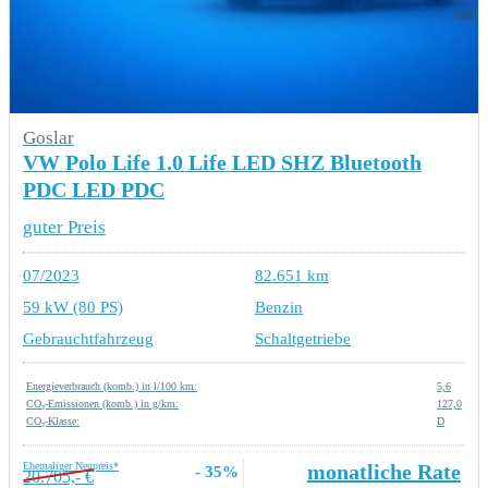
Goslar
VW Polo Life 1.0 Life LED SHZ Bluetooth
PDC LED PDC
guter Preis
07/2023
82.651 km
59 kW (80 PS)
Benzin
Gebrauchtfahrzeug
Schaltgetriebe
Energieverbrauch (komb.) in l/100 km:
5,6
CO₂-Emissionen (komb.) in g/km:
127,0
CO₂-Klasse:
D
Ehemaliger Neupreis*
monatliche Rate
- 35%
20.705,- €