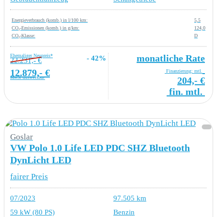
Energieverbrauch (komb.) in l/100 km:
5,5
CO₂-Emissionen (komb.) in g/km:
124,0
CO₂-Klasse:
D
Ehemaliger Neupreis*
monatliche Rate
- 42%
22.231,- €
12.879,- €
Finanzierung: mtl.
MwSt ausweisbar
204,- €
fin. mtl.
Goslar
VW Polo 1.0 Life LED PDC SHZ Bluetooth
DynLicht LED
fairer Preis
07/2023
97.505 km
59 kW (80 PS)
Benzin