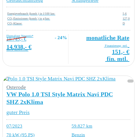
Gebrauchtfahrzeug
Schaltgetriebe
Energieverbrauch (komb.) in l/100 km:
5,6
CO₂-Emissionen (komb.) in g/km:
127,0
CO₂-Klasse:
D
Ehemaliger Neupreis*
monatliche Rate
- 24%
19.745,- €
14.938,- €
Finanzierung: mtl.
MwSt ausweisbar
151,- €
fin. mtl.
Osterode
VW Polo 1.0 TSI Style Matrix Navi PDC
SHZ 2xKlima
guter Preis
07/2023
59.827 km
70 kW (95 PS)
Benzin