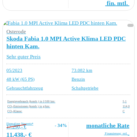
fin. mtl.
Osterode
Skoda Fabia 1.0 MPI Active Klima LED PDC
hinten Kam.
Sehr guter Preis
05/2023
73.082 km
48 kW (65 PS)
Benzin
Gebrauchtfahrzeug
Schaltgetriebe
Energieverbrauch (komb.) in l/100 km:
5,1
CO₂-Emissionen (komb.) in g/km:
114,0
CO₂-Klasse:
C
Ehemaliger Neupreis*
monatliche Rate
- 34%
17.290,- €
11.438,- €
Finanzierung: mtl.