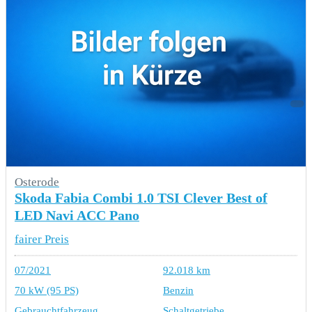
Osterode
Skoda Fabia Combi 1.0 TSI Clever Best of
LED Navi ACC Pano
fairer Preis
07/2021
92.018 km
70 kW (95 PS)
Benzin
Gebrauchtfahrzeug
Schaltgetriebe