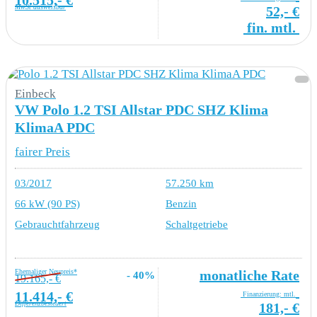
MwSt ausweisbar
52,- €
fin. mtl.
Einbeck
VW Polo 1.2 TSI Allstar PDC SHZ Klima
KlimaA PDC
fairer Preis
03/2017
57.250 km
66 kW (90 PS)
Benzin
Gebrauchtfahrzeug
Schaltgetriebe
Ehemaliger Neupreis*
monatliche Rate
- 40%
19.165,- €
11.414,- €
Finanzierung: mtl.
Differenzbesteuert
181,- €