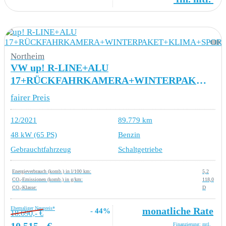
Northeim
VW up! R-LINE+ALU
17+RÜCKFAHRKAMERA+WINTERPAKET+KLIMA+SPORTFAHRWERK+EINPARKHILF
fairer Preis
12/2021
89.779 km
48 kW (65 PS)
Benzin
Gebrauchtfahrzeug
Schaltgetriebe
Energieverbrauch (komb.) in l/100 km:
5,2
CO₂-Emissionen (komb.) in g/km:
118,0
CO₂-Klasse:
D
Ehemaliger Neupreis*
monatliche Rate
- 44%
18.690,- €
10.515,- €
Finanzierung: mtl.