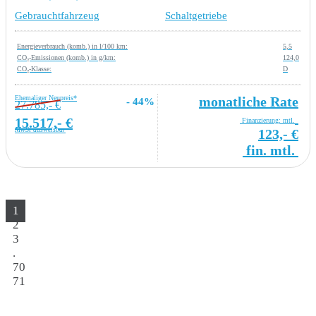
Gebrauchtfahrzeug
Schaltgetriebe
Energieverbrauch (komb.) in l/100 km:
5,5
CO₂-Emissionen (komb.) in g/km:
124,0
CO₂-Klasse:
D
Ehemaliger Neupreis*
monatliche Rate
- 44%
27.785,- €
15.517,- €
Finanzierung: mtl.
MwSt ausweisbar
123,- €
fin. mtl.
1
2
3
.
70
71