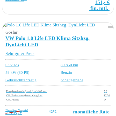
MwSt ausweisbar
151,- €
fin. mtl.
Goslar
VW Polo 1.0 Life LED Klima Sitzhzg.
DynLicht LED
Sehr guter Preis
03/2023
89.850 km
59 kW (80 PS)
Benzin
Gebrauchtfahrzeug
Schaltgetriebe
Energieverbrauch (komb.) in l/100 km:
5,6
CO₂-Emissionen (komb.) in g/km:
127,0
CO₂-Klasse:
D
Ehemaliger Neupreis*
monatliche Rate
- 42%
20.705,- €