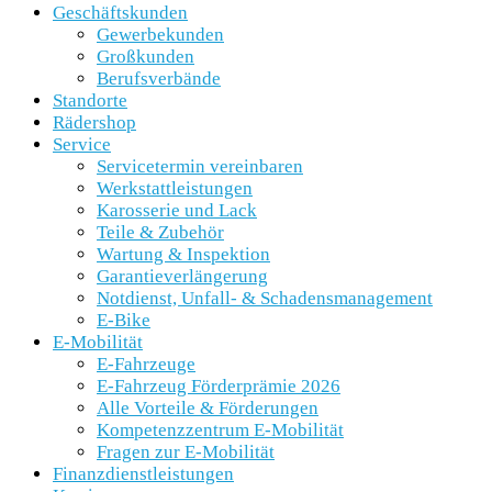
Geschäftskunden
Gewerbekunden
Großkunden
Berufsverbände
Standorte
Rädershop
Service
Servicetermin vereinbaren
Werkstattleistungen
Karosserie und Lack
Teile & Zubehör
Wartung & Inspektion
Garantieverlängerung
Notdienst, Unfall- & Schadensmanagement
E-Bike
E-Mobilität
E-Fahrzeuge
E-Fahrzeug Förderprämie 2026
Alle Vorteile & Förderungen
Kompetenzzentrum E-Mobilität
Fragen zur E-Mobilität
Finanzdienstleistungen