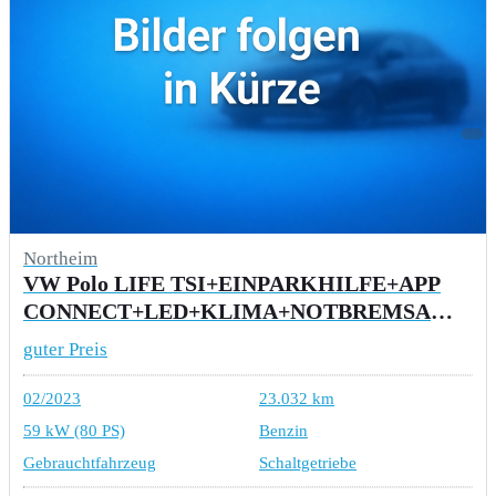
Northeim
VW Polo LIFE TSI+EINPARKHILFE+APP
CONNECT+LED+KLIMA+NOTBREMSASSISTENT+USB
guter Preis
02/2023
23.032 km
59 kW (80 PS)
Benzin
Gebrauchtfahrzeug
Schaltgetriebe