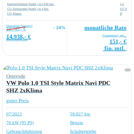
Energieverbrauch (komb.) in l/100 km:
5,6
CO₂-Emissionen (komb.) in g/km:
127,0
CO₂-Klasse:
D
Ehemaliger Neupreis*
monatliche Rate
- 24%
19.745,- €
14.938,- €
Finanzierung: mtl.
MwSt ausweisbar
151,- €
fin. mtl.
Osterode
VW Polo 1.0 TSI Style Matrix Navi PDC
SHZ 2xKlima
guter Preis
07/2023
59.827 km
70 kW (95 PS)
Benzin
Gebrauchtfahrzeug
Schaltgetriebe