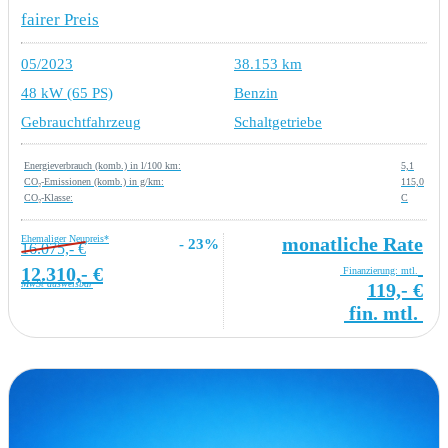
fairer Preis
05/2023
38.153 km
48 kW (65 PS)
Benzin
Gebrauchtfahrzeug
Schaltgetriebe
Energieverbrauch (komb.) in l/100 km:
5,1
CO₂-Emissionen (komb.) in g/km:
115,0
CO₂-Klasse:
C
Ehemaliger Neupreis*
monatliche Rate
- 23%
16.075,- €
12.310,- €
Finanzierung: mtl.
MwSt ausweisbar
119,- €
fin. mtl.