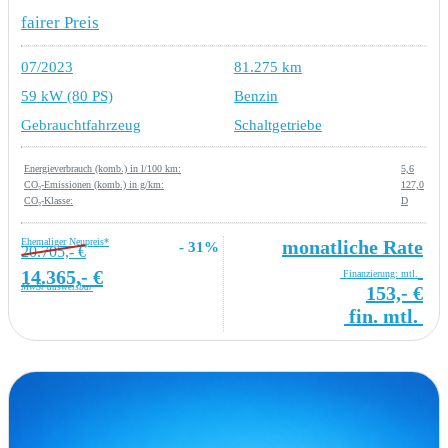
fairer Preis
07/2023
81.275 km
59 kW (80 PS)
Benzin
Gebrauchtfahrzeug
Schaltgetriebe
Energieverbrauch (komb.) in l/100 km:
5,6
CO₂-Emissionen (komb.) in g/km:
127,0
CO₂-Klasse:
D
Ehemaliger Neupreis*
monatliche Rate
- 31%
20.705,- €
14.365,- €
Finanzierung: mtl.
MwSt ausweisbar
153,- €
fin. mtl.