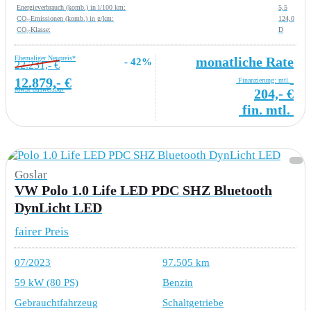
Energieverbrauch (komb.) in l/100 km:
5,5
CO₂-Emissionen (komb.) in g/km:
124,0
CO₂-Klasse:
D
Ehemaliger Neupreis*
monatliche Rate
- 42%
22.231,- €
12.879,- €
Finanzierung: mtl.
MwSt ausweisbar
204,- €
fin. mtl.
Goslar
VW Polo 1.0 Life LED PDC SHZ Bluetooth
DynLicht LED
fairer Preis
07/2023
97.505 km
59 kW (80 PS)
Benzin
Gebrauchtfahrzeug
Schaltgetriebe