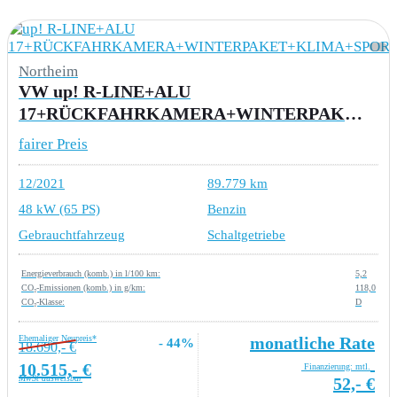
Northeim
VW up! R-LINE+ALU
17+RÜCKFAHRKAMERA+WINTERPAKET+KLIMA+SPORTFAHRWERK+EINPARKHILF
fairer Preis
12/2021
89.779 km
48 kW (65 PS)
Benzin
Gebrauchtfahrzeug
Schaltgetriebe
Energieverbrauch (komb.) in l/100 km:
5,2
CO₂-Emissionen (komb.) in g/km:
118,0
CO₂-Klasse:
D
Ehemaliger Neupreis*
monatliche Rate
- 44%
18.690,- €
10.515,- €
Finanzierung: mtl.
MwSt ausweisbar
52,- €