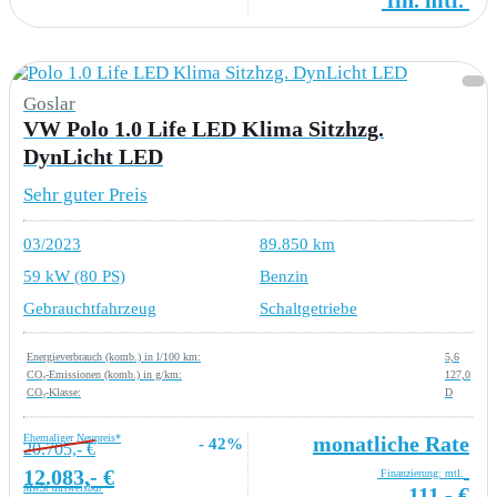
Goslar
VW Polo 1.0 Life LED Klima Sitzhzg.
DynLicht LED
Sehr guter Preis
03/2023
89.850 km
59 kW (80 PS)
Benzin
Gebrauchtfahrzeug
Schaltgetriebe
Energieverbrauch (komb.) in l/100 km:
5,6
CO₂-Emissionen (komb.) in g/km:
127,0
CO₂-Klasse:
D
Ehemaliger Neupreis*
monatliche Rate
- 42%
20.705,- €
12.083,- €
Finanzierung: mtl.
MwSt ausweisbar
111,- €