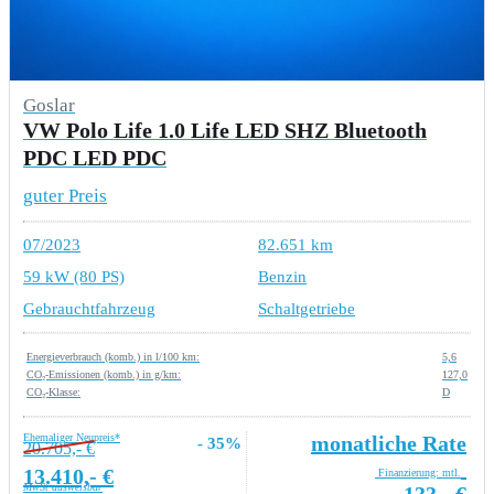
Goslar
VW Polo Life 1.0 Life LED SHZ Bluetooth
PDC LED PDC
guter Preis
07/2023
82.651 km
59 kW (80 PS)
Benzin
Gebrauchtfahrzeug
Schaltgetriebe
Energieverbrauch (komb.) in l/100 km:
5,6
CO₂-Emissionen (komb.) in g/km:
127,0
CO₂-Klasse:
D
Ehemaliger Neupreis*
monatliche Rate
- 35%
20.705,- €
13.410,- €
Finanzierung: mtl.
MwSt ausweisbar