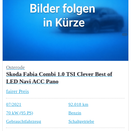
Osterode
Skoda Fabia Combi 1.0 TSI Clever Best of
LED Navi ACC Pano
fairer Preis
07/2021
92.018 km
70 kW (95 PS)
Benzin
Gebrauchtfahrzeug
Schaltgetriebe