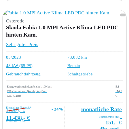
Osterode
Skoda Fabia 1.0 MPI Active Klima LED PDC
hinten Kam.
Sehr guter Preis
05/2023
73.082 km
48 kW (65 PS)
Benzin
Gebrauchtfahrzeug
Schaltgetriebe
Energieverbrauch (komb.) in l/100 km:
5,1
CO₂-Emissionen (komb.) in g/km:
114,0
CO₂-Klasse:
C
Ehemaliger Neupreis*
monatliche Rate
- 34%
17.290,- €
11.438,- €
Finanzierung: mtl.
MwSt ausweisbar
151,- €
fin. mtl.