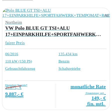
Northeim
VW Polo BLUE GT TSI+ALU
17+EINPARKHILFE+SPORTFAHWERK+TEMPOMAT+RADIO+SPORTSITZE
fairer Preis
06/2016
135.434 km
110 kW (150 PS)
Benzin
Gebrauchtfahrzeug
Schaltgetriebe
Ehemaliger Neupreis*
monatliche Rate
25.875,- €
9.887,- €
Finanzierung: mtl.
Differenzbesteuert
149,- €
fin. mtl.