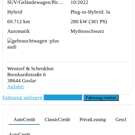
SUV/Geländewagen/Pickup
10/2022
Hybrid
Plug-in-Hybrid: Ja
69.712 km
280 kW (381 PS)
Automatik
Mythosschwarz
Wentorf & Schenkhut
Bornhardtstraße 6
38644 Goslar
Anfahrt
Fahrzeug anfragen
Fahrzeug drucken
Fahrzeug merken
AutoCredit
ClassicCredit
PrivatLeasing
Geschäfts
Product parameters changed
AutoCredit