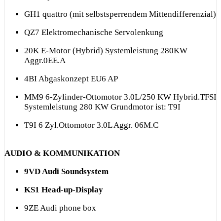
GH1 quattro (mit selbstsperrendem Mittendifferenzial)
QZ7 Elektromechanische Servolenkung
20K E-Motor (Hybrid) Systemleistung 280KW
Aggr.0EE.A
4BI Abgaskonzept EU6 AP
MM9 6-Zylinder-Ottomotor 3.0L/250 KW Hybrid.TFSI
Systemleistung 280 KW Grundmotor ist: T9I
T9I 6 Zyl.Ottomotor 3.0L Aggr. 06M.C
AUDIO & KOMMUNIKATION
9VD Audi Soundsystem
KS1 Head-up-Display
9ZE Audi phone box