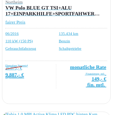
Northeim
VW Polo BLUE GT TSI+ALU
17+EINPARKHILFE+SPORTFAHWERK+TEMPOMAT+RADIO+SPORTSITZE
fairer Preis
06/2016
135.434 km
110 kW (150 PS)
Benzin
Gebrauchtfahrzeug
Schaltgetriebe
Ehemaliger Neupreis*
monatliche Rate
25.875,- €
9.887,- €
Finanzierung: mtl.
Differenzbesteuert
149,- €
fin. mtl.