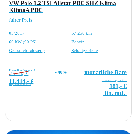
VW Polo 1.2 TSI Allstar PDC SHZ Klima
KlimaA PDC
fairer Preis
03/2017
57.250 km
66 kW (90 PS)
Benzin
Gebrauchtfahrzeug
Schaltgetriebe
Ehemaliger Neupreis*
monatliche Rate
- 40%
19.165,- €
11.414,- €
Finanzierung: mtl.
Differenzbesteuert
181,- €
fin. mtl.