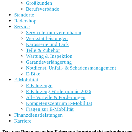
Großkunden
Berufsverbände
Standorte
Rädershop
Service
Servicetermin vereinbaren
Werkstattleistungen
Karosserie und Lack
Teile & Zubehör
Wartung & Inspektion
Garantieverlängerung
Notdienst, Unfall- & Schadensmanagement
E-Bike
E-Mobilität
E-Fahrzeuge
E-Fahrzeug Förderprämie 2026
Alle Vorteile & Förderungen
Kompetenzzentrum E-Mobilität
Fragen zur E-Mobilität
Finanzdienstleistungen
Karriere
Das von Ihnen gesuchte Fahrzeug konnte nicht gefunden we