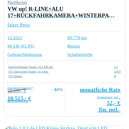
Northeim
VW up! R-LINE+ALU
17+RÜCKFAHRKAMERA+WINTERPAKET+KLIMA+SPORTFAHRWERK+EINPARKHILF
fairer Preis
12/2021
89.779 km
48 kW (65 PS)
Benzin
Gebrauchtfahrzeug
Schaltgetriebe
Energieverbrauch (komb.) in l/100 km:
5,2
CO₂-Emissionen (komb.) in g/km:
118,0
CO₂-Klasse:
D
Ehemaliger Neupreis*
monatliche Rate
- 44%
18.690,- €
10.515,- €
Finanzierung: mtl.
MwSt ausweisbar
52,- €
fin. mtl.