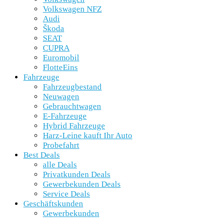
Volkswagen NFZ
Audi
Škoda
SEAT
CUPRA
Euromobil
FlotteEins
Fahrzeuge
Fahrzeugbestand
Neuwagen
Gebrauchtwagen
E-Fahrzeuge
Hybrid Fahrzeuge
Harz-Leine kauft Ihr Auto
Probefahrt
Best Deals
alle Deals
Privatkunden Deals
Gewerbekunden Deals
Service Deals
Geschäftskunden
Gewerbekunden