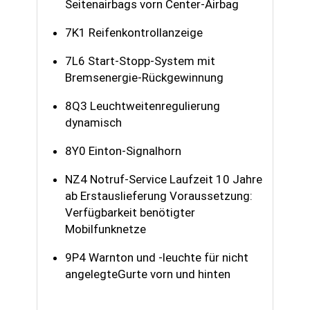
Seitenairbags vorn Center-Airbag
7K1 Reifenkontrollanzeige
7L6 Start-Stopp-System mit
Bremsenergie-Rückgewinnung
8Q3 Leuchtweitenregulierung
dynamisch
8Y0 Einton-Signalhorn
NZ4 Notruf-Service Laufzeit 10 Jahre
ab Erstauslieferung Voraussetzung:
Verfügbarkeit benötigter
Mobilfunknetze
9P4 Warnton und -leuchte für nicht
angelegteGurte vorn und hinten
Servicetermin
Kontakt
Rückrufservice
Best Deals