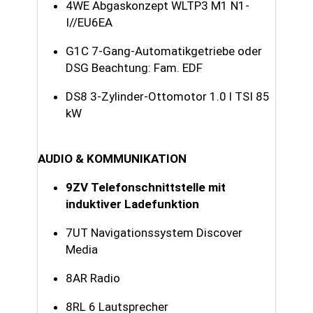
4WE Abgaskonzept WLTP3 M1 N1-
I//EU6EA
G1C 7-Gang-Automatikgetriebe oder
DSG Beachtung: Fam. EDF
DS8 3-Zylinder-Ottomotor 1.0 l TSI 85
kW
AUDIO & KOMMUNIKATION
9ZV Telefonschnittstelle mit
induktiver Ladefunktion
7UT Navigationssystem Discover
Media
8AR Radio
8RL 6 Lautsprecher