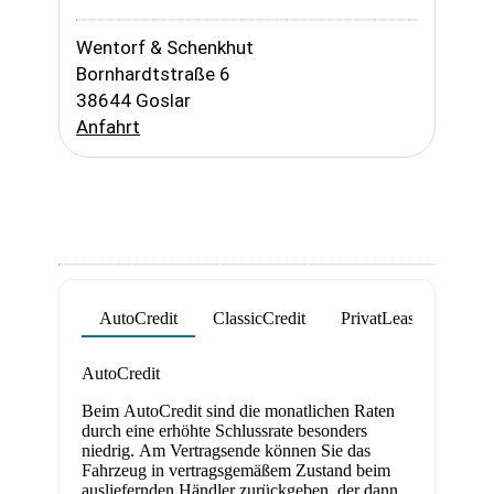
Wentorf & Schenkhut
Bornhardtstraße 6
38644 Goslar
Anfahrt
Fahrzeug anfragen
Fahrzeug drucken
Fahrzeug merken
AutoCredit
ClassicCredit
PrivatLeasing
Ge
Product parameters changed
AutoCredit
Beim AutoCredit sind die monatlichen Raten
durch eine erhöhte Schlussrate besonders
niedrig. Am Vertragsende können Sie das
Fahrzeug in vertragsgemäßem Zustand beim
ausliefernden Händler zurückgeben, der dann