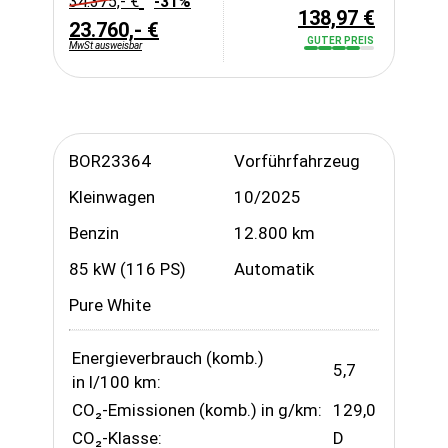
34.375,- €
-31%
138,97 €
23.760,- €
GUTER PREIS
MwSt ausweisbar
Preiswecker aktivieren
BOR23364
Vorführfahrzeug
Kleinwagen
10/2025
Benzin
12.800 km
85 kW (116 PS)
Automatik
Pure White
Energieverbrauch (komb.)
5,7
in l/100 km:
CO₂-Emissionen (komb.) in g/km:
129,0
CO₂-Klasse:
D