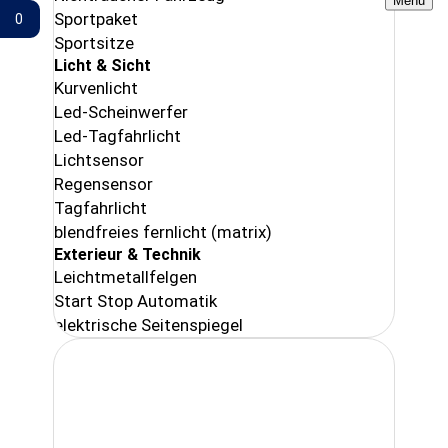
Menu
Sportpaket
0
Gemerkte Fahrzeuge
Sportsitze
Licht & Sicht
Kurvenlicht
Led-Scheinwerfer
Led-Tagfahrlicht
Lichtsensor
Regensensor
Tagfahrlicht
blendfreies fernlicht (matrix)
Exterieur & Technik
Leichtmetallfelgen
Start Stop Automatik
elektrische Seitenspiegel