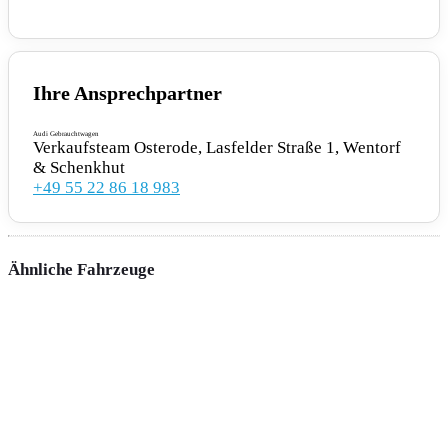
7X2 Einparkhilfe plus
8T6 Geschwindigkeitsregelanlage
Ihre Ansprechpartner
KA2 Rückfahrkamera
Audi Gebrauchtwagen
Verkaufsteam Osterode, Lasfelder Straße 1, Wentorf
UH2 Anfahrassistent
& Schenkhut
+49 55 22 86 18 983
MOTOR GETRIEBE & FAHRWERK
Ähnliche Fahrzeuge
1X0 Frontantrieb
1N7 Progressivlenkung
4BI Abgaskonzept EU6 AP
DE4 4-Zyl.Turbodieselmotor 2.0 L/85 KW(4V)
TDI Common-Rail Grundmotor ist: