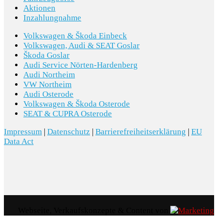
Aktionen
0F5 Kraftstoffsystem Diesel
Inzahlungnahme
4ZE Zierleisten Standard
Volkswagen & Škoda Einbeck
Volkswagen, Audi & SEAT Goslar
9JA Nichtraucherausführung
Škoda Goslar
Audi Service Nörten-Hardenberg
Audi Northeim
B01 Typprüfland Deutschland
VW Northeim
Audi Osterode
G1C S tronic
Volkswagen & Škoda Osterode
SEAT & CUPRA Osterode
Impressum
|
Datenschutz
|
Barrierefreiheitserklärung
|
EU
Data Act
Zwischenverkauf und Irrtümer vorbehalten.
Die
Fahrzeugbeschreibung dient lediglich der
allgemeinen Identifizierung des Fahrzeuges und stellt
keine Gewährleistung im kaufrechtlichen Sinne dar.
Den genauen Ausstattungsumfang erhalten Sie von
Webseite, Verkaufskonzepte & Content von
unserem Verkaufspersonal. Bitte kontaktieren Sie