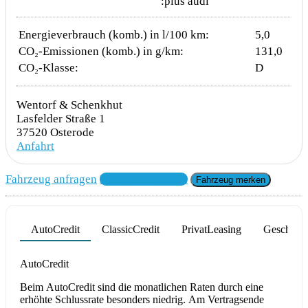
Energieverbrauch (komb.) in l/100 km:
5,0
CO₂-Emissionen (komb.) in g/km:
131,0
CO₂-Klasse:
D
Wentorf & Schenkhut
Lasfelder Straße 1
37520 Osterode
Anfahrt
Fahrzeug anfragen
Fahrzeug drucken
Fahrzeug merken
AutoCredit
ClassicCredit
PrivatLeasing
Geschäfts
Product parameters changed
AutoCredit
Beim AutoCredit sind die monatlichen Raten durch eine
erhöhte Schlussrate besonders niedrig. Am Vertragsende