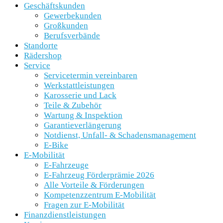
Geschäftskunden
Gewerbekunden
Großkunden
Berufsverbände
Standorte
Rädershop
Service
Servicetermin vereinbaren
Werkstattleistungen
Karosserie und Lack
Teile & Zubehör
Wartung & Inspektion
Garantieverlängerung
Notdienst, Unfall- & Schadensmanagement
E-Bike
E-Mobilität
E-Fahrzeuge
E-Fahrzeug Förderprämie 2026
Alle Vorteile & Förderungen
Kompetenzzentrum E-Mobilität
Fragen zur E-Mobilität
Finanzdienstleistungen