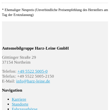
* Ehemaliger Neupreis (Unverbindliche Preisempfehlung des Herstellers am
5J3 Dachkantenspoiler
Tag der Erstzulassung)
6FA Außenspiegelgehäuse in Wagenfarbe
6XD Außenspiegel elektrisch einstell- und
beheizbar
Automobilgruppe Harz-Leine GmbH
8M1 Scheibenwaschanlage
Göttinger Straße 29
K4H Geschlossener Aufbau
37154 Northeim
Telefon:
+49 5522 5005-0
5RU Außenspiegel rechts (großes Sichtfeld)
Telefax: +49 5522 5005-2150
konvex
E-Mail:
info@harz-leine.de
Navigation
SONSTIGE AUSSTATTUNGEN
Karriere
Standorte
Fahrzeugbörse