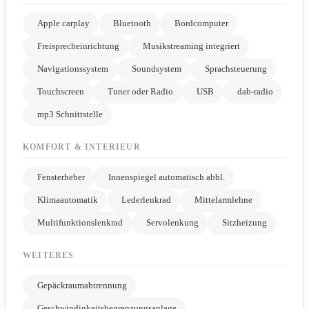
Apple carplay
Bluetooth
Bordcomputer
Freisprecheinrichtung
Musikstreaming integriert
Navigationssystem
Soundsystem
Sprachsteuerung
Touchscreen
Tuner oder Radio
USB
dab-radio
mp3 Schnittstelle
KOMFORT & INTERIEUR
Fensterheber
Innenspiegel automatisch abbl.
Klimaautomatik
Lederlenkrad
Mittelarmlehne
Multifunktionslenkrad
Servolenkung
Sitzheizung
WEITERES
Gepäckraumabtrennung
Geschwindigkeitsbegrenzungsanlage