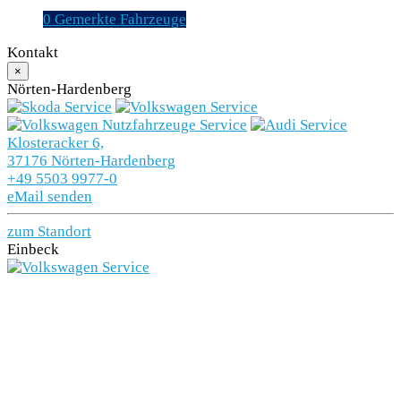
uns.
0
Gemerkte Fahrzeuge
Kontakt
×
Nörten-Hardenberg
Klosteracker 6,
37176 Nörten-Hardenberg
+49 5503 9977-0
eMail senden
zum Standort
Einbeck