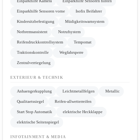
Einparkhilfe Kamera
Einparkhilfe Sensoren hinten
Einparkhilfe Sensoren vorne
Isofix Beifahrer
Kindersitzbefestigung
Müdigkeitswarnsystem
Notbremsassistent
Notrufsystem
Reifendruckkontrollsystem
Tempomat
Traktionskontrolle
Wegfahrsperre
Zentralverriegelung
EXTERIEUR & TECHNIK
Anhaengerkupplung
Leichtmetallfelgen
Metallic
Qualitaetssiegel
Reifen-allwetterreifen
Start Stop Automatik
elektrische Heckklappe
elektrische Seitenspiegel
INFOTAINMENT & MEDIA