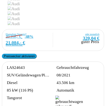
Ehemaliger Neupreis*
oder monatlich
40.168,- €
-48%
320,04 €
guter Preis
21.084,- €
MwSt ausweisbar
Preiswecker aktivieren
LAS24643
Gebrauchtfahrzeug
SUV/Geländewagen/Pickup
08/2021
Diesel
43.506 km
85 kW (116 PS)
Automatik
Tangorot